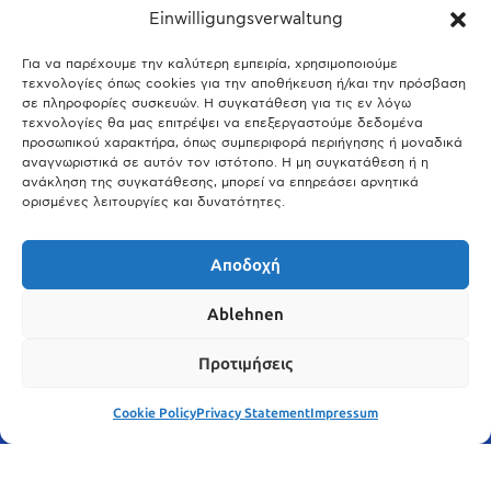
Einwilligungsverwaltung
08.05.2026
Seiffen: Το γερμανικό χωριό που έγινε το «σπίτι των
Χριστουγέννων»
Για να παρέχουμε την καλύτερη εμπειρία, χρησιμοποιούμε
τεχνολογίες όπως cookies για την αποθήκευση ή/και την πρόσβαση
09.04.2026
σε πληροφορίες συσκευών. Η συγκατάθεση για τις εν λόγω
Το γερμανικό χωριό όπου το ενοίκιο κοστίζει μόλις 0,88€ τον
τεχνολογίες θα μας επιτρέψει να επεξεργαστούμε δεδομένα
χρόνο και η προσευχή είναι υποχρεωτική
προσωπικού χαρακτήρα, όπως συμπεριφορά περιήγησης ή μοναδικά
αναγνωριστικά σε αυτόν τον ιστότοπο. Η μη συγκατάθεση ή η
09.04.2026
ανάκληση της συγκατάθεσης, μπορεί να επηρεάσει αρνητικά
ορισμένες λειτουργίες και δυνατότητες.
Show More
Αποδοχή
Ablehnen
Προτιμήσεις
Cookie Policy
Privacy Statement
Impressum