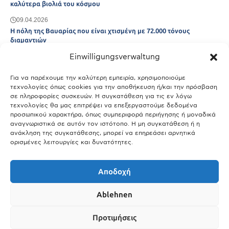
καλύτερα βιολιά του κόσμου
09.04.2026
Η πόλη της Βαυαρίας που είναι χτισμένη με 72.000 τόνους
διαμαντιών
Einwilligungsverwaltung
08.05.2026
Seiffen: Το γερμανικό χωριό που έγινε το «σπίτι των
Χριστουγέννων»
Για να παρέχουμε την καλύτερη εμπειρία, χρησιμοποιούμε
τεχνολογίες όπως cookies για την αποθήκευση ή/και την πρόσβαση
09.04.2026
σε πληροφορίες συσκευών. Η συγκατάθεση για τις εν λόγω
Το γερμανικό χωριό όπου το ενοίκιο κοστίζει μόλις 0,88€ τον
τεχνολογίες θα μας επιτρέψει να επεξεργαστούμε δεδομένα
χρόνο και η προσευχή είναι υποχρεωτική
προσωπικού χαρακτήρα, όπως συμπεριφορά περιήγησης ή μοναδικά
αναγνωριστικά σε αυτόν τον ιστότοπο. Η μη συγκατάθεση ή η
09.04.2026
ανάκληση της συγκατάθεσης, μπορεί να επηρεάσει αρνητικά
ορισμένες λειτουργίες και δυνατότητες.
Show More
Αποδοχή
Ablehnen
Προτιμήσεις