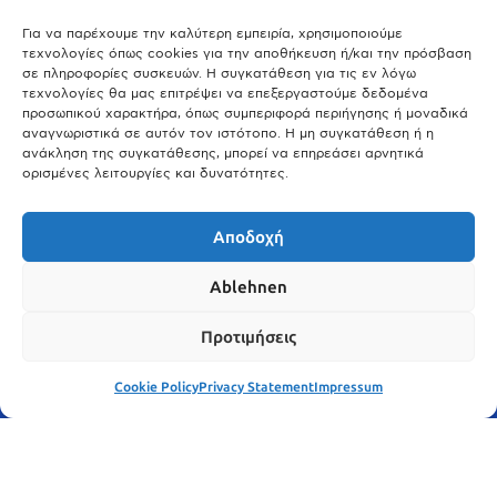
Άτλας Ευτυχίας: Ποιες πόλεις της Βαυαρίας αφήνουν πίσω τους το
Μόναχο;
Για να παρέχουμε την καλύτερη εμπειρία, χρησιμοποιούμε
τεχνολογίες όπως cookies για την αποθήκευση ή/και την πρόσβαση
25.03.2026
σε πληροφορίες συσκευών. Η συγκατάθεση για τις εν λόγω
Θύελλα χτυπά το Μόναχο: Κίνδυνος από τους ισχυρούς ανέμους
τεχνολογίες θα μας επιτρέψει να επεξεργαστούμε δεδομένα
και τις καταιγίδες
προσωπικού χαρακτήρα, όπως συμπεριφορά περιήγησης ή μοναδικά
αναγνωριστικά σε αυτόν τον ιστότοπο. Η μη συγκατάθεση ή η
25.03.2026
ανάκληση της συγκατάθεσης, μπορεί να επηρεάσει αρνητικά
ορισμένες λειτουργίες και δυνατότητες.
Show More
Αποδοχή
Ablehnen
Προτιμήσεις
Cookie Policy
Privacy Statement
Impressum