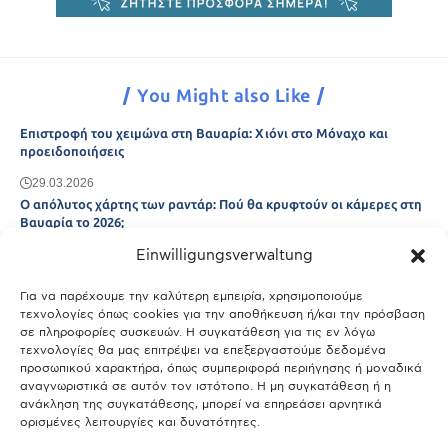
You Might also Like
Επιστροφή του χειμώνα στη Βαυαρία: Χιόνι στο Μόναχο και
προειδοποιήσεις
29.03.2026
Ο απόλυτος χάρτης των ραντάρ: Πού θα κρυφτούν οι κάμερες στη
Βαυαρία το 2026;
Einwilligungsverwaltung
29.03.2026
Άτλας Ευτυχίας: Ποιες πόλεις της Βαυαρίας αφήνουν πίσω τους το
Μόναχο;
Για να παρέχουμε την καλύτερη εμπειρία, χρησιμοποιούμε
τεχνολογίες όπως cookies για την αποθήκευση ή/και την πρόσβαση
25.03.2026
σε πληροφορίες συσκευών. Η συγκατάθεση για τις εν λόγω
Θύελλα χτυπά το Μόναχο: Κίνδυνος από τους ισχυρούς ανέμους
τεχνολογίες θα μας επιτρέψει να επεξεργαστούμε δεδομένα
και τις καταιγίδες
προσωπικού χαρακτήρα, όπως συμπεριφορά περιήγησης ή μοναδικά
αναγνωριστικά σε αυτόν τον ιστότοπο. Η μη συγκατάθεση ή η
25.03.2026
ανάκληση της συγκατάθεσης, μπορεί να επηρεάσει αρνητικά
ορισμένες λειτουργίες και δυνατότητες.