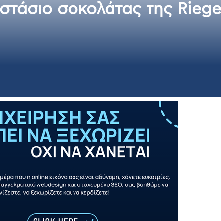
οστάσιο σοκολάτας της Riege