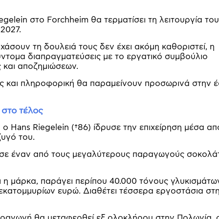
gelein στο Forchheim θα τερματίσει τη λειτουργία του
 2027.
άσουν τη δουλειά τους δεν έχει ακόμη καθοριστεί, η
ύντομα διαπραγματεύσεις με το εργατικό συμβούλιο
ης και αποζημιώσεων.
ις και πληροφορική θα παραμείνουν προσωρινά στην 
 στο τέλος
ν ο Hans Riegelein (†86) ίδρυσε την επιχείρηση μέσα απ
ζυγό του.
κε σε έναν από τους μεγαλύτερους παραγωγούς σοκολά
ι η μάρκα, παράγει περίπου 40.000 τόνους γλυκισμάτω
 εκατομμυρίων ευρώ. Διαθέτει τέσσερα εργοστάσια στ
αραγωγή θα μεταφερθεί εξ ολοκλήρου στην Πολωνία, 