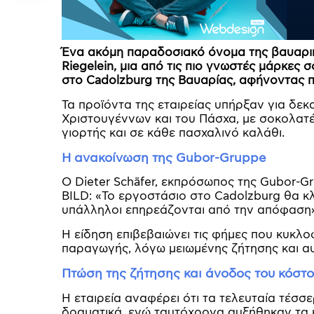
Ένα ακόμη παραδοσιακό όνομα της βαυαρική
Riegelein, μια από τις πιο γνωστές μάρκες 
στο Cadolzburg της Βαυαρίας, αφήνοντας 
Τα προϊόντα της εταιρείας υπήρξαν για δε
Χριστουγέννων και του Πάσχα, με σοκολατέ
γιορτής και σε κάθε πασχαλινό καλάθι.
Η ανακοίνωση της Gubor-Gruppe
Ο Dieter Schäfer, εκπρόσωπος της Gubor-Gr
BILD: «Το εργοστάσιο στο Cadolzburg θα κλ
υπάλληλοι επηρεάζονται από την απόφαση»
Η είδηση επιβεβαιώνει τις φήμες που κυκλ
παραγωγής, λόγω μειωμένης ζήτησης και α
Πτώση της ζήτησης και άνοδος του κόστ
Η εταιρεία αναφέρει ότι τα τελευταία τέσ
δραματικά, ενώ ταυτόχρονα αυξήθηκαν τα 