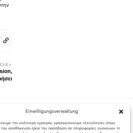
στην
ICLE
sion,
ρήσει
Einwilligungsverwaltung
έχουμε την καλύτερη εμπειρία, χρησιμοποιούμε τεχνολογίες όπως
ς Βαυαρίας
Θύελλα χτυπά το Μόναχο: Κίνδυνος από τους
α την αποθήκευση ή/και την πρόσβαση σε πληροφορίες συσκευών. Η
ισχυρούς ανέμους και τις καταιγίδες