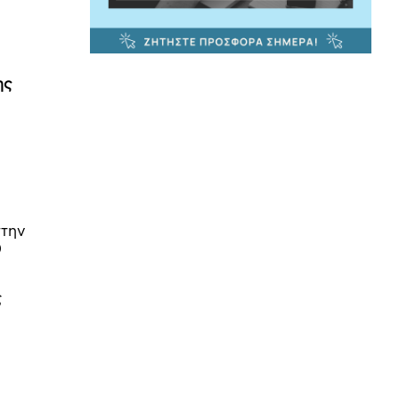
ης
στην
0
ς