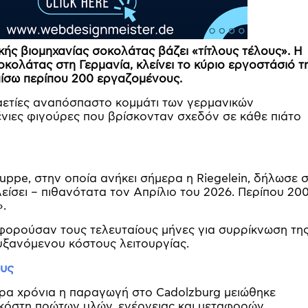
ς βιομηχανίας σοκολάτας βάζει «τίτλους τέλους». Η
σοκολάτας στη Γερμανία, κλείνει το κύριο εργοστάσιό τ
πίσω περίπου 200 εργαζομένους.
καετίες αναπόσπαστο κομμάτι των γερμανικών
νιες φιγούρες που βρίσκονταν σχεδόν σε κάθε πιάτο
uppe, στην οποία ανήκει σήμερα η Riegelein, δήλωσε 
είσει – πιθανότατα τον Απρίλιο του 2026. Περίπου 20
.
οφορούσαν τους τελευταίους μήνες για συρρίκνωση τη
υξανόμενου κόστους λειτουργίας.
ους
σερα χρόνια η παραγωγή στο Cadolzburg μειώθηκε
κόστη πρώτων υλών, ενέργειας και μεταφορών.