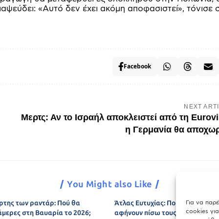
ιαψεύδει: «Αυτό δεν έχει ακόμη αποφασιστεί», τόνισε 
Facebook
NEXT ART
Μερτς: Αν το Ισραήλ αποκλειστεί από τη Eurovi
η Γερμανία θα αποχω
You Might also Like
Για να παρ
ρτης των ραντάρ: Πού θα
Άτλας Ευτυχίας: Ποιες πόλεις τη
cookies γι
άμερες στη Βαυαρία το 2026;
αφήνουν πίσω τους το Μόναχο;