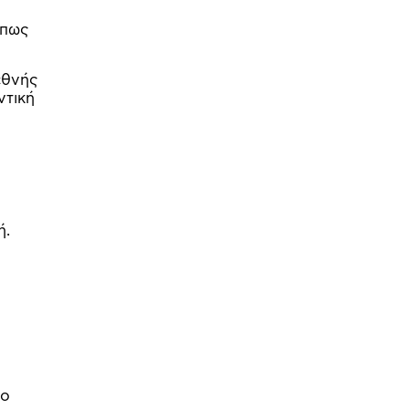
 πως
εθνής
ντική
ή.
το