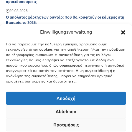
προειδοποιήσεις
29.03.2026
Ο απόλυτος χάρτης των ραντάρ: Πού θα κρυφτούν οι κάμερες στη
Βαυαρία το 2026;
Einwilligungsverwaltung
29.03.2026
Άτλας Ευτυχίας: Ποιες πόλεις της Βαυαρίας αφήνουν πίσω τους το
Μόναχο;
Για να παρέχουμε την καλύτερη εμπειρία, χρησιμοποιούμε
τεχνολογίες όπως cookies για την αποθήκευση ή/και την πρόσβαση
25.03.2026
σε πληροφορίες συσκευών. Η συγκατάθεση για τις εν λόγω
Θύελλα χτυπά το Μόναχο: Κίνδυνος από τους ισχυρούς ανέμους
τεχνολογίες θα μας επιτρέψει να επεξεργαστούμε δεδομένα
και τις καταιγίδες
προσωπικού χαρακτήρα, όπως συμπεριφορά περιήγησης ή μοναδικά
αναγνωριστικά σε αυτόν τον ιστότοπο. Η μη συγκατάθεση ή η
25.03.2026
ανάκληση της συγκατάθεσης, μπορεί να επηρεάσει αρνητικά
ορισμένες λειτουργίες και δυνατότητες.
Show More
Αποδοχή
Ablehnen
Προτιμήσεις