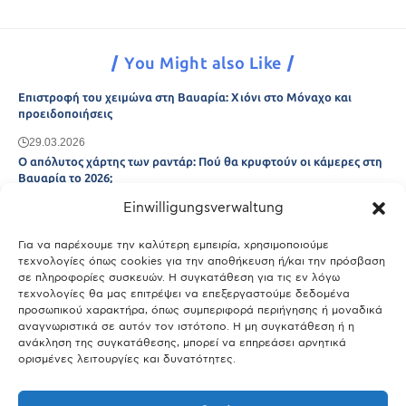
You Might also Like
Επιστροφή του χειμώνα στη Βαυαρία: Χιόνι στο Μόναχο και
προειδοποιήσεις
29.03.2026
Ο απόλυτος χάρτης των ραντάρ: Πού θα κρυφτούν οι κάμερες στη
Βαυαρία το 2026;
Einwilligungsverwaltung
29.03.2026
Άτλας Ευτυχίας: Ποιες πόλεις της Βαυαρίας αφήνουν πίσω τους το
Μόναχο;
Για να παρέχουμε την καλύτερη εμπειρία, χρησιμοποιούμε
τεχνολογίες όπως cookies για την αποθήκευση ή/και την πρόσβαση
25.03.2026
σε πληροφορίες συσκευών. Η συγκατάθεση για τις εν λόγω
Θύελλα χτυπά το Μόναχο: Κίνδυνος από τους ισχυρούς ανέμους
τεχνολογίες θα μας επιτρέψει να επεξεργαστούμε δεδομένα
και τις καταιγίδες
προσωπικού χαρακτήρα, όπως συμπεριφορά περιήγησης ή μοναδικά
αναγνωριστικά σε αυτόν τον ιστότοπο. Η μη συγκατάθεση ή η
25.03.2026
ανάκληση της συγκατάθεσης, μπορεί να επηρεάσει αρνητικά
ορισμένες λειτουργίες και δυνατότητες.
Show More