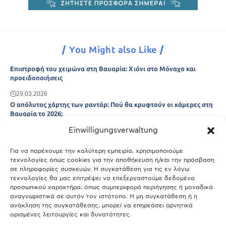
You Might also Like
Επιστροφή του χειμώνα στη Βαυαρία: Χιόνι στο Μόναχο και
προειδοποιήσεις
29.03.2026
Ο απόλυτος χάρτης των ραντάρ: Πού θα κρυφτούν οι κάμερες στη
Βαυαρία το 2026;
Einwilligungsverwaltung
29.03.2026
Άτλας Ευτυχίας: Ποιες πόλεις της Βαυαρίας αφήνουν πίσω τους το
Μόναχο;
Για να παρέχουμε την καλύτερη εμπειρία, χρησιμοποιούμε
τεχνολογίες όπως cookies για την αποθήκευση ή/και την πρόσβαση
25.03.2026
σε πληροφορίες συσκευών. Η συγκατάθεση για τις εν λόγω
Θύελλα χτυπά το Μόναχο: Κίνδυνος από τους ισχυρούς ανέμους
τεχνολογίες θα μας επιτρέψει να επεξεργαστούμε δεδομένα
και τις καταιγίδες
προσωπικού χαρακτήρα, όπως συμπεριφορά περιήγησης ή μοναδικά
αναγνωριστικά σε αυτόν τον ιστότοπο. Η μη συγκατάθεση ή η
25.03.2026
ανάκληση της συγκατάθεσης, μπορεί να επηρεάσει αρνητικά
ορισμένες λειτουργίες και δυνατότητες.