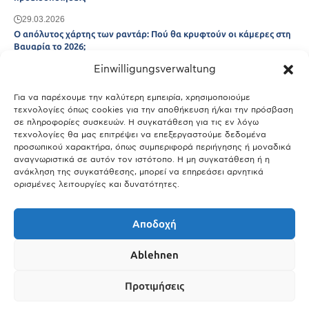
29.03.2026
Ο απόλυτος χάρτης των ραντάρ: Πού θα κρυφτούν οι κάμερες στη
Βαυαρία το 2026;
Einwilligungsverwaltung
29.03.2026
Άτλας Ευτυχίας: Ποιες πόλεις της Βαυαρίας αφήνουν πίσω τους το
Μόναχο;
Για να παρέχουμε την καλύτερη εμπειρία, χρησιμοποιούμε
τεχνολογίες όπως cookies για την αποθήκευση ή/και την πρόσβαση
25.03.2026
σε πληροφορίες συσκευών. Η συγκατάθεση για τις εν λόγω
Θύελλα χτυπά το Μόναχο: Κίνδυνος από τους ισχυρούς ανέμους
τεχνολογίες θα μας επιτρέψει να επεξεργαστούμε δεδομένα
και τις καταιγίδες
προσωπικού χαρακτήρα, όπως συμπεριφορά περιήγησης ή μοναδικά
αναγνωριστικά σε αυτόν τον ιστότοπο. Η μη συγκατάθεση ή η
25.03.2026
ανάκληση της συγκατάθεσης, μπορεί να επηρεάσει αρνητικά
ορισμένες λειτουργίες και δυνατότητες.
Show More
Αποδοχή
Ablehnen
Προτιμήσεις