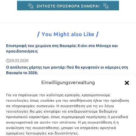
You Might also Like
Επιστροφή του χειμώνα στη Βαυαρία: Χιόνι στο Μόναχο και
προειδοποιήσεις
29.03.2026
Ο απόλυτος χάρτης των ραντάρ: Πού θα κρυφτούν οι κάμερες στη
Βαυαρία το 2026;
Einwilligungsverwaltung
29.03.2026
Άτλας Ευτυχίας: Ποιες πόλεις της Βαυαρίας αφήνουν πίσω τους το
Μόναχο;
Για να παρέχουμε την καλύτερη εμπειρία, χρησιμοποιούμε
τεχνολογίες όπως cookies για την αποθήκευση ή/και την πρόσβαση
25.03.2026
σε πληροφορίες συσκευών. Η συγκατάθεση για τις εν λόγω
Θύελλα χτυπά το Μόναχο: Κίνδυνος από τους ισχυρούς ανέμους
τεχνολογίες θα μας επιτρέψει να επεξεργαστούμε δεδομένα
και τις καταιγίδες
προσωπικού χαρακτήρα, όπως συμπεριφορά περιήγησης ή μοναδικά
αναγνωριστικά σε αυτόν τον ιστότοπο. Η μη συγκατάθεση ή η
25.03.2026
ανάκληση της συγκατάθεσης, μπορεί να επηρεάσει αρνητικά
ορισμένες λειτουργίες και δυνατότητες.