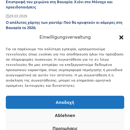
Επιστροφή του χειμώνα στη Βαυαρία: Χιόνι στο Μόναχο και
προειδοποιήσεις
29.03.2026
Ο απόλυτος χάρτης των ραντάρ: Πού θα κρυφτούν οι κάμερες στη
Βαυαρία το 2026;
Einwilligungsverwaltung
29.03.2026
Άτλας Ευτυχίας: Ποιες πόλεις της Βαυαρίας αφήνουν πίσω τους το
Μόναχο;
Για να παρέχουμε την καλύτερη εμπειρία, χρησιμοποιούμε
τεχνολογίες όπως cookies για την αποθήκευση ή/και την πρόσβαση
25.03.2026
σε πληροφορίες συσκευών. Η συγκατάθεση για τις εν λόγω
Θύελλα χτυπά το Μόναχο: Κίνδυνος από τους ισχυρούς ανέμους
τεχνολογίες θα μας επιτρέψει να επεξεργαστούμε δεδομένα
και τις καταιγίδες
προσωπικού χαρακτήρα, όπως συμπεριφορά περιήγησης ή μοναδικά
αναγνωριστικά σε αυτόν τον ιστότοπο. Η μη συγκατάθεση ή η
25.03.2026
ανάκληση της συγκατάθεσης, μπορεί να επηρεάσει αρνητικά
ορισμένες λειτουργίες και δυνατότητες.
Show More
Αποδοχή
Ablehnen
Προτιμήσεις