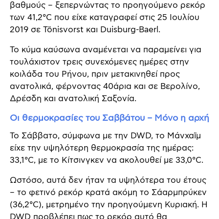
βαθμούς – ξεπερνώντας το προηγούμενο ρεκόρ
των 41,2°C που είχε καταγραφεί στις 25 Ιουλίου
2019 σε Tönisvorst και Duisburg-Baerl.
Το κύμα καύσωνα αναμένεται να παραμείνει για
τουλάχιστον τρεις συνεχόμενες ημέρες στην
κοιλάδα του Ρήνου, πριν μετακινηθεί προς
ανατολικά, φέρνοντας 40άρια και σε Βερολίνο,
Δρέσδη και ανατολική Σαξονία.
Οι θερμοκρασίες του Σαββάτου – Μόνο η αρχή
Το Σάββατο, σύμφωνα με την DWD, το Μάνχαϊμ
είχε την υψηλότερη θερμοκρασία της ημέρας:
33,1°C, με το Κίτσινγκεν να ακολουθεί με 33,0°C.
Ωστόσο, αυτά δεν ήταν τα υψηλότερα του έτους
– το φετινό ρεκόρ κρατά ακόμη το Σάαρμπρύκεν
(36,2°C), μετρημένο την προηγούμενη Κυριακή. Η
DWD προβλέπει πως το ρεκόρ αυτό θα