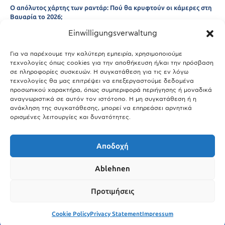
Ο απόλυτος χάρτης των ραντάρ: Πού θα κρυφτούν οι κάμερες στη
Βαυαρία το 2026;
Einwilligungsverwaltung
29.03.2026
Άτλας Ευτυχίας: Ποιες πόλεις της Βαυαρίας αφήνουν πίσω τους το
Μόναχο;
Για να παρέχουμε την καλύτερη εμπειρία, χρησιμοποιούμε
τεχνολογίες όπως cookies για την αποθήκευση ή/και την πρόσβαση
25.03.2026
σε πληροφορίες συσκευών. Η συγκατάθεση για τις εν λόγω
Θύελλα χτυπά το Μόναχο: Κίνδυνος από τους ισχυρούς ανέμους
τεχνολογίες θα μας επιτρέψει να επεξεργαστούμε δεδομένα
και τις καταιγίδες
προσωπικού χαρακτήρα, όπως συμπεριφορά περιήγησης ή μοναδικά
αναγνωριστικά σε αυτόν τον ιστότοπο. Η μη συγκατάθεση ή η
25.03.2026
ανάκληση της συγκατάθεσης, μπορεί να επηρεάσει αρνητικά
ορισμένες λειτουργίες και δυνατότητες.
Show More
Αποδοχή
Ablehnen
Προτιμήσεις
Cookie Policy
Privacy Statement
Impressum