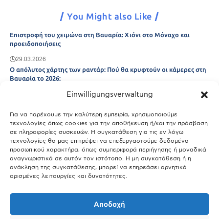
You Might also Like
Επιστροφή του χειμώνα στη Βαυαρία: Χιόνι στο Μόναχο και
προειδοποιήσεις
29.03.2026
Ο απόλυτος χάρτης των ραντάρ: Πού θα κρυφτούν οι κάμερες στη
Βαυαρία το 2026;
Einwilligungsverwaltung
29.03.2026
Άτλας Ευτυχίας: Ποιες πόλεις της Βαυαρίας αφήνουν πίσω τους το
Μόναχο;
Για να παρέχουμε την καλύτερη εμπειρία, χρησιμοποιούμε
τεχνολογίες όπως cookies για την αποθήκευση ή/και την πρόσβαση
25.03.2026
σε πληροφορίες συσκευών. Η συγκατάθεση για τις εν λόγω
Θύελλα χτυπά το Μόναχο: Κίνδυνος από τους ισχυρούς ανέμους
τεχνολογίες θα μας επιτρέψει να επεξεργαστούμε δεδομένα
και τις καταιγίδες
προσωπικού χαρακτήρα, όπως συμπεριφορά περιήγησης ή μοναδικά
αναγνωριστικά σε αυτόν τον ιστότοπο. Η μη συγκατάθεση ή η
25.03.2026
ανάκληση της συγκατάθεσης, μπορεί να επηρεάσει αρνητικά
ορισμένες λειτουργίες και δυνατότητες.
Show More
Αποδοχή