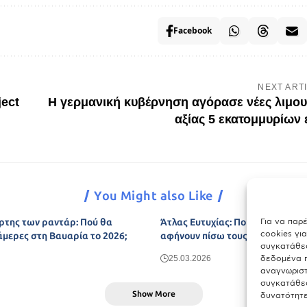
Facebook
NEXT ART
ject
H γερμανική κυβέρνηση αγόρασε νέες λιμου
αξίας 5 εκατομμυρίων
You Might also Like
Για να παρ
ρτης των ραντάρ: Πού θα
Άτλας Ευτυχίας: Ποιες πόλεις τη
cookies γι
άμερες στη Βαυαρία το 2026;
αφήνουν πίσω τους το Μόναχο;
συγκατάθεσ
δεδομένα π
25.03.2026
αναγνωριστ
συγκατάθεσ
Show More
δυνατότητε