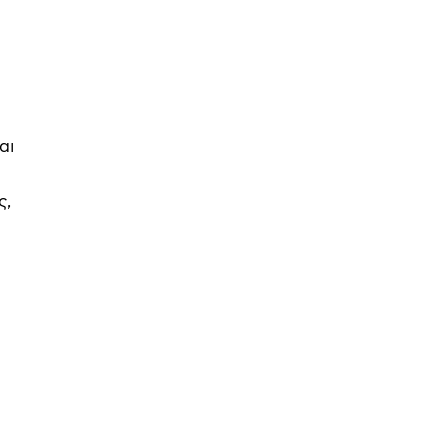
αι
ς,