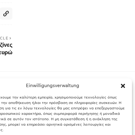
ICLE
ζίνες
 ευρώ
Einwilligungsverwaltung
έχουμε την καλύτερη εμπειρία, χρησιμοποιούμε τεχνολογίες όπως
ς Βαυαρίας
Θύελλα χτυπά το Μόναχο: Κίνδυνος από τους
α την αποθήκευση ή/και την πρόσβαση σε πληροφορίες συσκευών. Η
ισχυρούς ανέμους και τις καταιγίδες
η για τις εν λόγω τεχνολογίες θα μας επιτρέψει να επεξεργαστούμε
ροσωπικού χαρακτήρα, όπως συμπεριφορά περιήγησης ή μοναδικά
25.03.2026
ικά σε αυτόν τον ιστότοπο. Η μη συγκατάθεση ή η ανάκληση της
ης, μπορεί να επηρεάσει αρνητικά ορισμένες λειτουργίες και
ς.