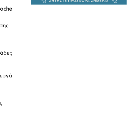
woche
ασης
μάδες
νεργά
,