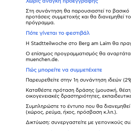
Χωρίς ανάγκη προεγγραφής
Στη συνάντηση θα παρουσιαστεί το βασικό 
προτάσεις συμμετοχής και θα διανεμηθεί τ
πρόγραμμα.
Πότε γίνεται το φεστιβάλ
Η Stadtteilwoche στο Berg am Laim θα πραγ
Ο επίσημος προγραμματισμός θα αναρτάται κ
muenchen.de.
Πώς μπορείτε να συμμετέχετε
Παρευρεθείτε στην 1η συνάντηση ιδεών (29/1
Καταθέστε πρόταση δράσης (μουσική, θέατρ
οικογενειακές δραστηριότητες, εκπαιδευτι
Συμπληρώστε το έντυπο που θα διανεμηθεί α
(χώρος, ρεύμα, ήχος, πρόσβαση κ.λπ.).
Δικτύωση: συνεργαστείτε με γειτονικούς σ