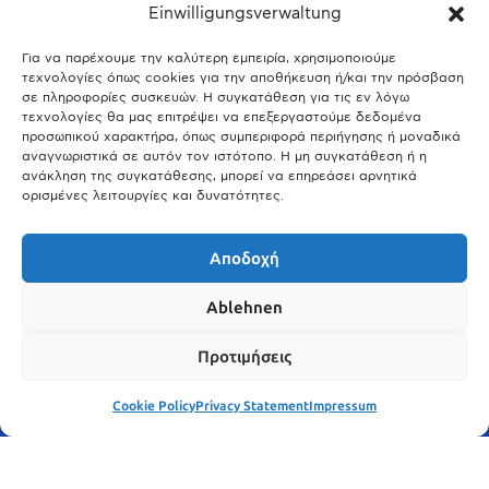
Einwilligungsverwaltung
29.03.2026
Άτλας Ευτυχίας: Ποιες πόλεις της Βαυαρίας αφήνουν πίσω τους το
Μόναχο;
Για να παρέχουμε την καλύτερη εμπειρία, χρησιμοποιούμε
τεχνολογίες όπως cookies για την αποθήκευση ή/και την πρόσβαση
25.03.2026
σε πληροφορίες συσκευών. Η συγκατάθεση για τις εν λόγω
Θύελλα χτυπά το Μόναχο: Κίνδυνος από τους ισχυρούς ανέμους
τεχνολογίες θα μας επιτρέψει να επεξεργαστούμε δεδομένα
και τις καταιγίδες
προσωπικού χαρακτήρα, όπως συμπεριφορά περιήγησης ή μοναδικά
αναγνωριστικά σε αυτόν τον ιστότοπο. Η μη συγκατάθεση ή η
25.03.2026
ανάκληση της συγκατάθεσης, μπορεί να επηρεάσει αρνητικά
ορισμένες λειτουργίες και δυνατότητες.
Show More
Αποδοχή
Ablehnen
Προτιμήσεις
Cookie Policy
Privacy Statement
Impressum