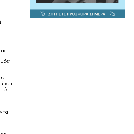
ύ
αι.
θμός
τα
ύ και
από
νται