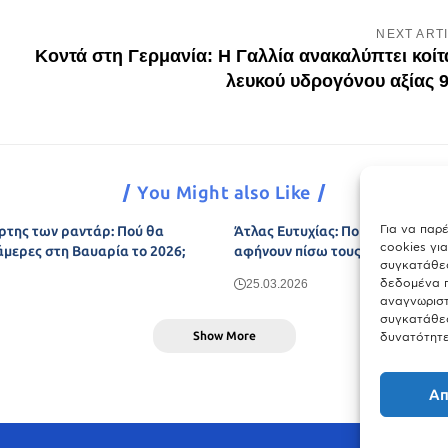
NEXT ART
Κοντά στη Γερμανία: Η Γαλλία ανακαλύπτει κοί
λευκού υδρογόνου αξίας 9
You Might also Like
Για να παρ
ρτης των ραντάρ: Πού θα
Άτλας Ευτυχίας: Ποιες πόλεις τη
cookies γι
άμερες στη Βαυαρία το 2026;
αφήνουν πίσω τους το Μόναχο;
συγκατάθεσ
δεδομένα π
25.03.2026
αναγνωριστ
συγκατάθεσ
Show More
δυνατότητε
Απ