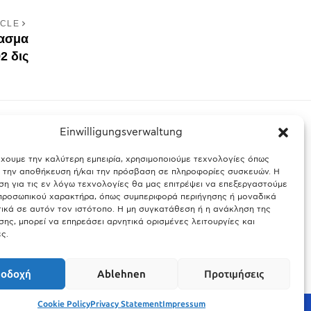
ICLE
τασμα
2 δις
Einwilligungsverwaltung
έχουμε την καλύτερη εμπειρία, χρησιμοποιούμε τεχνολογίες όπως
ς Βαυαρίας
Θύελλα χτυπά το Μόναχο: Κίνδυνος από τους
α την αποθήκευση ή/και την πρόσβαση σε πληροφορίες συσκευών. Η
ισχυρούς ανέμους και τις καταιγίδες
η για τις εν λόγω τεχνολογίες θα μας επιτρέψει να επεξεργαστούμε
ροσωπικού χαρακτήρα, όπως συμπεριφορά περιήγησης ή μοναδικά
25.03.2026
ικά σε αυτόν τον ιστότοπο. Η μη συγκατάθεση ή η ανάκληση της
ης, μπορεί να επηρεάσει αρνητικά ορισμένες λειτουργίες και
ς.
οδοχή
Ablehnen
Προτιμήσεις
Cookie Policy
Privacy Statement
Impressum