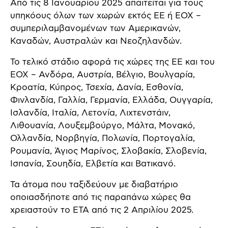
Από τις 8 Ιανουαρίου 2025 απαιτείται για τους
υπηκόους όλων των χωρών εκτός ΕΕ ή ΕΟΧ –
συμπεριλαμβανομένων των Αμερικανών,
Καναδών, Αυστραλών και Νεοζηλανδών.
Το τελικό στάδιο αφορά τις χώρες της ΕΕ και του
ΕΟΧ – Ανδόρα, Αυστρία, Βέλγιο, Βουλγαρία,
Κροατία, Κύπρος, Τσεχία, Δανία, Εσθονία,
Φινλανδία, Γαλλία, Γερμανία, Ελλάδα, Ουγγαρία,
Ισλανδία, Ιταλία, Λετονία, Λιχτενστάιν,
Λιθουανία, Λουξεμβούργο, Μάλτα, Μονακό,
Ολλανδία, Νορβηγία, Πολωνία, Πορτογαλία,
Ρουμανία, Άγιος Μαρίνος, Σλοβακία, Σλοβενία,
Ισπανία, Σουηδία, Ελβετία και Βατικανό.
Τα άτομα που ταξιδεύουν με διαβατήριο
οποιασδήποτε από τις παραπάνω χώρες θα
χρειαστούν το ETA από τις 2 Απριλίου 2025.