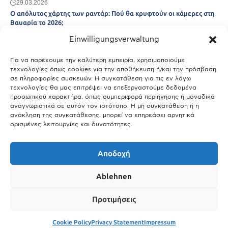
29.03.2026
Ο απόλυτος χάρτης των ραντάρ: Πού θα κρυφτούν οι κάμερες στη
Βαυαρία το 2026;
Einwilligungsverwaltung
29.03.2026
Άτλας Ευτυχίας: Ποιες πόλεις της Βαυαρίας αφήνουν πίσω τους το
Μόναχο;
Για να παρέχουμε την καλύτερη εμπειρία, χρησιμοποιούμε
τεχνολογίες όπως cookies για την αποθήκευση ή/και την πρόσβαση
25.03.2026
σε πληροφορίες συσκευών. Η συγκατάθεση για τις εν λόγω
Θύελλα χτυπά το Μόναχο: Κίνδυνος από τους ισχυρούς ανέμους
τεχνολογίες θα μας επιτρέψει να επεξεργαστούμε δεδομένα
και τις καταιγίδες
προσωπικού χαρακτήρα, όπως συμπεριφορά περιήγησης ή μοναδικά
αναγνωριστικά σε αυτόν τον ιστότοπο. Η μη συγκατάθεση ή η
25.03.2026
ανάκληση της συγκατάθεσης, μπορεί να επηρεάσει αρνητικά
ορισμένες λειτουργίες και δυνατότητες.
Show More
Αποδοχή
Ablehnen
Προτιμήσεις
Cookie Policy
Privacy Statement
Impressum