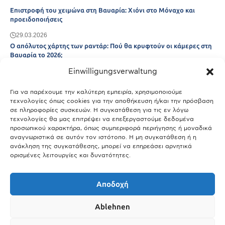
Επιστροφή του χειμώνα στη Βαυαρία: Χιόνι στο Μόναχο και
προειδοποιήσεις
29.03.2026
Ο απόλυτος χάρτης των ραντάρ: Πού θα κρυφτούν οι κάμερες στη
Βαυαρία το 2026;
Einwilligungsverwaltung
29.03.2026
Άτλας Ευτυχίας: Ποιες πόλεις της Βαυαρίας αφήνουν πίσω τους το
Μόναχο;
Για να παρέχουμε την καλύτερη εμπειρία, χρησιμοποιούμε
τεχνολογίες όπως cookies για την αποθήκευση ή/και την πρόσβαση
25.03.2026
σε πληροφορίες συσκευών. Η συγκατάθεση για τις εν λόγω
Θύελλα χτυπά το Μόναχο: Κίνδυνος από τους ισχυρούς ανέμους
τεχνολογίες θα μας επιτρέψει να επεξεργαστούμε δεδομένα
και τις καταιγίδες
προσωπικού χαρακτήρα, όπως συμπεριφορά περιήγησης ή μοναδικά
αναγνωριστικά σε αυτόν τον ιστότοπο. Η μη συγκατάθεση ή η
25.03.2026
ανάκληση της συγκατάθεσης, μπορεί να επηρεάσει αρνητικά
ορισμένες λειτουργίες και δυνατότητες.
Show More
Αποδοχή
Ablehnen