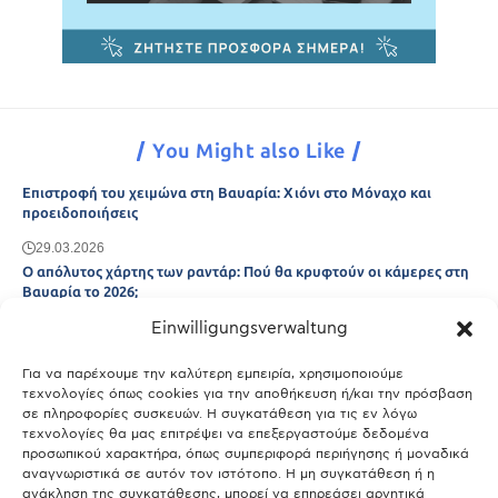
You Might also Like
Επιστροφή του χειμώνα στη Βαυαρία: Χιόνι στο Μόναχο και
προειδοποιήσεις
29.03.2026
Ο απόλυτος χάρτης των ραντάρ: Πού θα κρυφτούν οι κάμερες στη
Βαυαρία το 2026;
Einwilligungsverwaltung
29.03.2026
Άτλας Ευτυχίας: Ποιες πόλεις της Βαυαρίας αφήνουν πίσω τους το
Μόναχο;
Για να παρέχουμε την καλύτερη εμπειρία, χρησιμοποιούμε
τεχνολογίες όπως cookies για την αποθήκευση ή/και την πρόσβαση
25.03.2026
σε πληροφορίες συσκευών. Η συγκατάθεση για τις εν λόγω
Θύελλα χτυπά το Μόναχο: Κίνδυνος από τους ισχυρούς ανέμους
τεχνολογίες θα μας επιτρέψει να επεξεργαστούμε δεδομένα
και τις καταιγίδες
προσωπικού χαρακτήρα, όπως συμπεριφορά περιήγησης ή μοναδικά
αναγνωριστικά σε αυτόν τον ιστότοπο. Η μη συγκατάθεση ή η
25.03.2026
ανάκληση της συγκατάθεσης, μπορεί να επηρεάσει αρνητικά