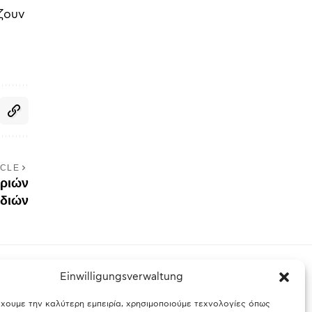
ίζουν
ICLE
ωριών
ιδιών
Einwilligungsverwaltung
έχουμε την καλύτερη εμπειρία, χρησιμοποιούμε τεχνολογίες όπως
ς Βαυαρίας
Θύελλα χτυπά το Μόναχο: Κίνδυνος από τους