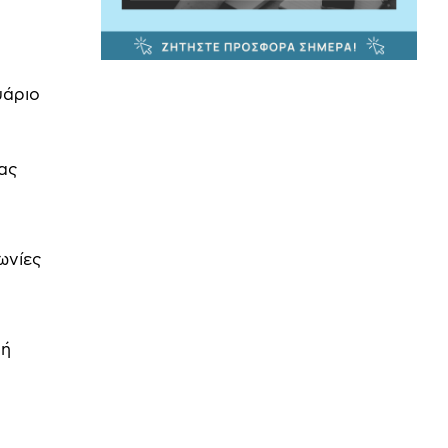
υάριο
ας
ωνίες
 ή