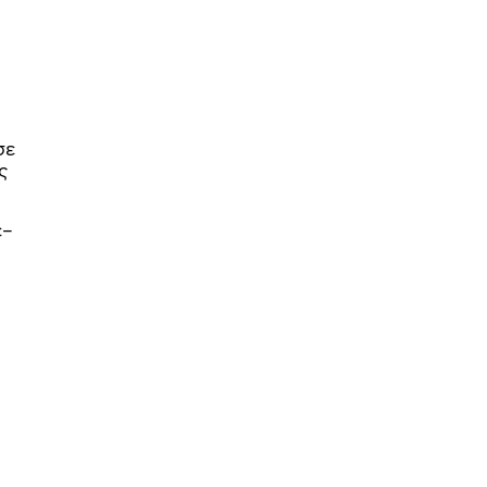
σε
ς
ε–