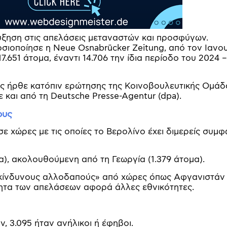
ύξηση στις απελάσεις μεταναστών και προσφύγων.
σιοποίησε η Neue Osnabrücker Zeitung, από τον Ιανο
.651 άτομα, έναντι 14.706 την ίδια περίοδο του 2024 –
ς ήρθε κατόπιν ερώτησης της Κοινοβουλευτικής Ομάδ
ε και από τη Deutsche Presse-Agentur (dpa).
ους
 χώρες με τις οποίες το Βερολίνο έχει διμερείς συμφ
μα), ακολουθούμενη από τη Γεωργία (1.379 άτομα).
πικίνδυνους αλλοδαπούς» από χώρες όπως Αφγανιστάν
ότητα των απελάσεων αφορά άλλες εθνικότητες.
 3.095 ήταν ανήλικοι ή έφηβοι.