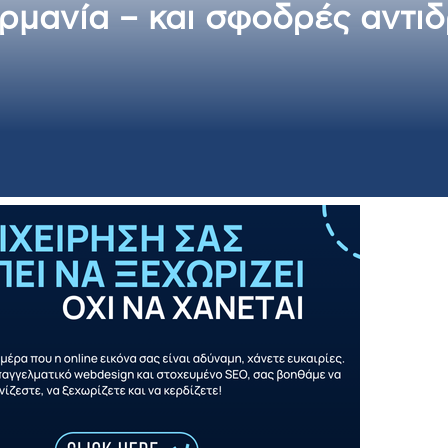
ρμανία – και σφοδρές αντιδ