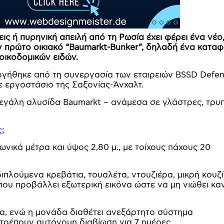
ις ή πυρηνική απειλή από τη Ρωσία έχει φέρει ένα νέο
ν πρώτο οικιακό “Baumarkt-Bunker”, δηλαδή ένα καταφ
οικοδομικών ειδών.
γήθηκε από τη συνεργασία των εταιρειών BSSD Defe
σε εργοστάσιο της Σαξονίας-Άνχαλτ.
μεγάλη αλυσίδα Baumarkt – ανάμεσα σε γλάστρες, τρυ
;
ωνικά μέτρα και ύψος 2,80 μ., με τοίχους πάχους 20
πλούμενα κρεβάτια, τουαλέτα, ντουζιέρα, μικρή κουζί
ου προβάλλει εξωτερική εικόνα ώστε να μη νιώθει καν
α, ενώ η μονάδα διαθέτει ανεξάρτητο σύστημα
ιτρέπουν αυτόνομη διαβίωση για 7 ημέρες.