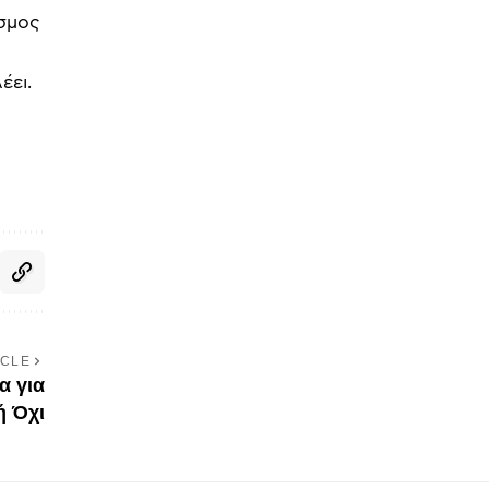
όσμος
έει.
ICLE
α για
ή Όχι