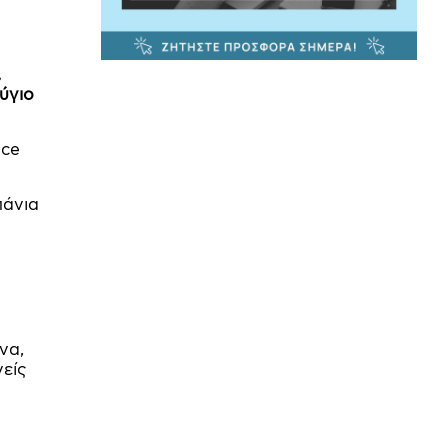
,
ύγιο
nce
πάνια
να,
είς