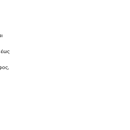
αι
 έως
φος,