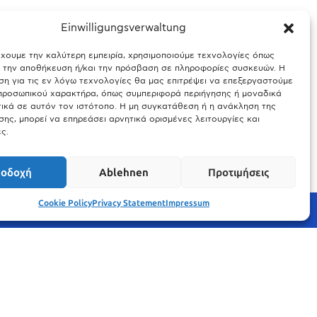
Einwilligungsverwaltung
έχουμε την καλύτερη εμπειρία, χρησιμοποιούμε τεχνολογίες όπως
ς Βαυαρίας
Θύελλα χτυπά το Μόναχο: Κίνδυνος από τους
α την αποθήκευση ή/και την πρόσβαση σε πληροφορίες συσκευών. Η
ισχυρούς ανέμους και τις καταιγίδες
η για τις εν λόγω τεχνολογίες θα μας επιτρέψει να επεξεργαστούμε
ροσωπικού χαρακτήρα, όπως συμπεριφορά περιήγησης ή μοναδικά
25.03.2026
ικά σε αυτόν τον ιστότοπο. Η μη συγκατάθεση ή η ανάκληση της
ης, μπορεί να επηρεάσει αρνητικά ορισμένες λειτουργίες και
ς.
οδοχή
Ablehnen
Προτιμήσεις
Cookie Policy
Privacy Statement
Impressum