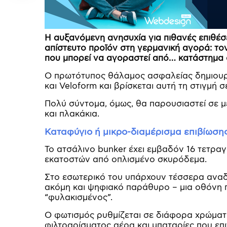
Η αυξανόμενη ανησυχία για πιθανές επιθέσε
απίστευτο προϊόν στη γερμανική αγορά: το
που μπορεί να αγοραστεί από… κατάστημα 
Ο πρωτότυπος θάλαμος ασφαλείας δημιουρ
και Veloform και βρίσκεται αυτή τη στιγμή 
Πολύ σύντομα, όμως, θα παρουσιαστεί σε 
και πλακάκια.
Καταφύγιο ή μικρο-διαμέρισμα επιβίωσης
Το ατσάλινο bunker έχει εμβαδόν 16 τετραγ
εκατοστών από οπλισμένο σκυρόδεμα.
Στο εσωτερικό του υπάρχουν τέσσερα αναδι
ακόμη και ψηφιακό παράθυρο – μια οθόνη π
“φυλακισμένος”.
Ο φωτισμός ρυθμίζεται σε διάφορα χρώματ
φιλτραρίσματος αέρα και μπαταρίες που επ