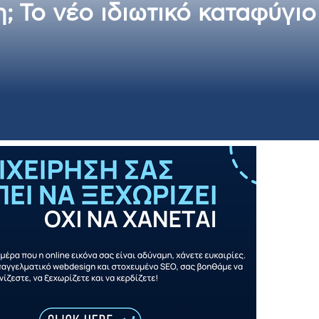
η; Το νέο ιδιωτικό καταφύγι