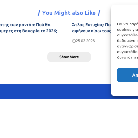
You Might also Like
Για να παρ
ρτης των ραντάρ: Πού θα
Άτλας Ευτυχίας: Ποιες πόλεις τη
cookies γι
άμερες στη Βαυαρία το 2026;
αφήνουν πίσω τους το Μόναχο;
συγκατάθεσ
δεδομένα π
25.03.2026
αναγνωριστ
συγκατάθεσ
Show More
δυνατότητε
Απ
© meinbavaria.de 2025 | Alle Rechte vorbehalten | By
WebDesign Meister