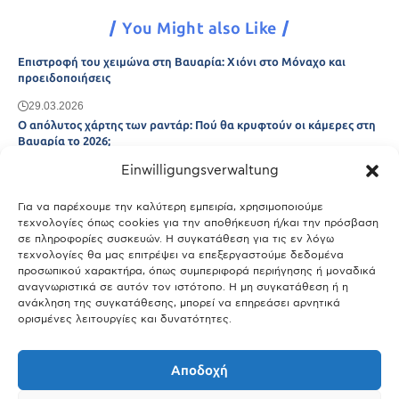
You Might also Like
Επιστροφή του χειμώνα στη Βαυαρία: Χιόνι στο Μόναχο και
προειδοποιήσεις
29.03.2026
Ο απόλυτος χάρτης των ραντάρ: Πού θα κρυφτούν οι κάμερες στη
Βαυαρία το 2026;
Einwilligungsverwaltung
29.03.2026
Άτλας Ευτυχίας: Ποιες πόλεις της Βαυαρίας αφήνουν πίσω τους το
Μόναχο;
Για να παρέχουμε την καλύτερη εμπειρία, χρησιμοποιούμε
τεχνολογίες όπως cookies για την αποθήκευση ή/και την πρόσβαση
25.03.2026
σε πληροφορίες συσκευών. Η συγκατάθεση για τις εν λόγω
Θύελλα χτυπά το Μόναχο: Κίνδυνος από τους ισχυρούς ανέμους
τεχνολογίες θα μας επιτρέψει να επεξεργαστούμε δεδομένα
και τις καταιγίδες
προσωπικού χαρακτήρα, όπως συμπεριφορά περιήγησης ή μοναδικά
αναγνωριστικά σε αυτόν τον ιστότοπο. Η μη συγκατάθεση ή η
25.03.2026
ανάκληση της συγκατάθεσης, μπορεί να επηρεάσει αρνητικά
ορισμένες λειτουργίες και δυνατότητες.
Show More
Αποδοχή