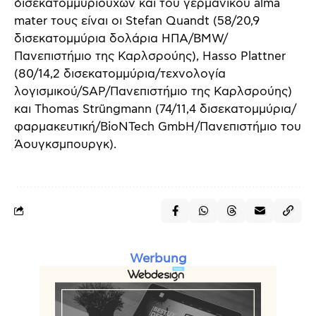
δισεκατομμυριούχων και του γερμανικού alma
mater τους είναι οι Stefan Quandt (58/20,9
δισεκατομμύρια δολάρια ΗΠΑ/BMW/
Πανεπιστήμιο της Καρλσρούης), Hasso Plattner
(80/14,2 δισεκατομμύρια/τεχνολογία
λογισμικού/SAP/Πανεπιστήμιο της Καρλσρούης)
και Thomas Strüngmann (74/11,4 δισεκατομμύρια/
φαρμακευτική/BioNTech GmbH/Πανεπιστήμιο του
Άουγκσμπουργκ).
Werbung