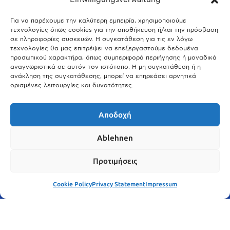
Άτλας Ευτυχίας: Ποιες πόλεις της Βαυαρίας αφήνουν πίσω τους το
Μόναχο;
Για να παρέχουμε την καλύτερη εμπειρία, χρησιμοποιούμε
τεχνολογίες όπως cookies για την αποθήκευση ή/και την πρόσβαση
25.03.2026
σε πληροφορίες συσκευών. Η συγκατάθεση για τις εν λόγω
Θύελλα χτυπά το Μόναχο: Κίνδυνος από τους ισχυρούς ανέμους
τεχνολογίες θα μας επιτρέψει να επεξεργαστούμε δεδομένα
και τις καταιγίδες
προσωπικού χαρακτήρα, όπως συμπεριφορά περιήγησης ή μοναδικά
αναγνωριστικά σε αυτόν τον ιστότοπο. Η μη συγκατάθεση ή η
25.03.2026
ανάκληση της συγκατάθεσης, μπορεί να επηρεάσει αρνητικά
ορισμένες λειτουργίες και δυνατότητες.
Show More
Αποδοχή
Ablehnen
Προτιμήσεις
Cookie Policy
Privacy Statement
Impressum