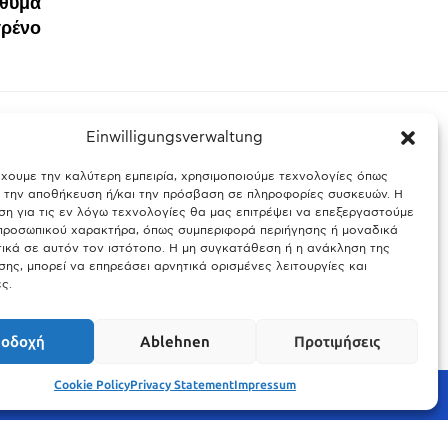
 θύμα
τρένο
Einwilligungsverwaltung
έχουμε την καλύτερη εμπειρία, χρησιμοποιούμε τεχνολογίες όπως
ς Βαυαρίας
Θύελλα χτυπά το Μόναχο: Κίνδυνος από τους
α την αποθήκευση ή/και την πρόσβαση σε πληροφορίες συσκευών. Η
ισχυρούς ανέμους και τις καταιγίδες
η για τις εν λόγω τεχνολογίες θα μας επιτρέψει να επεξεργαστούμε
ροσωπικού χαρακτήρα, όπως συμπεριφορά περιήγησης ή μοναδικά
25.03.2026
ικά σε αυτόν τον ιστότοπο. Η μη συγκατάθεση ή η ανάκληση της
ης, μπορεί να επηρεάσει αρνητικά ορισμένες λειτουργίες και
ς.
οδοχή
Ablehnen
Προτιμήσεις
Cookie Policy
Privacy Statement
Impressum