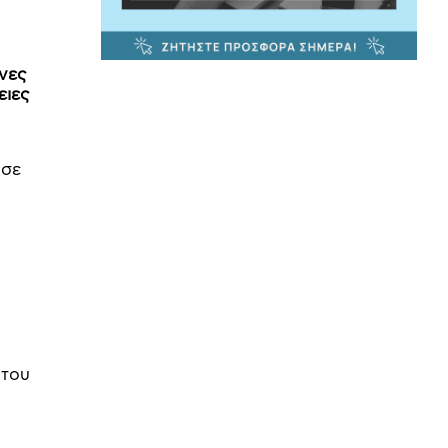
νες
ειες
 σε
 του