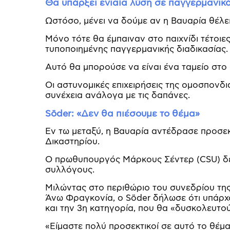
Θα υπάρξει ενιαία λύση σε παγγερμανικό
Ωστόσο, μένει να δούμε αν η Βαυαρία θέλε
Μόνο τότε θα έμπαιναν στο παιχνίδι τέτοιε
τυποποιημένης παγγερμανικής διαδικασίας.
Αυτό θα μπορούσε να είναι ένα ταμείο στ
Οι αστυνομικές επιχειρήσεις της ομοσπονδ
συνέχεια ανάλογα με τις δαπάνες.
Söder: «Δεν θα πιέσουμε το θέμα»
Εν τω μεταξύ, η Βαυαρία αντέδρασε προσ
Δικαστηρίου.
Ο πρωθυπουργός Μάρκους Σέντερ (CSU) δεν
συλλόγους.
Μιλώντας στο περιθώριο του συνεδρίου της
Άνω Φραγκονία, ο Söder δήλωσε ότι υπάρχο
και την 3η κατηγορία, που θα «δυσκολευτο
«Είμαστε πολύ προσεκτικοί σε αυτό το θέμα