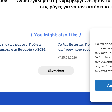
ουν
Άγριο έγκλημα στη Νυρεμβέργη: Άφησαν το
στις ράγες για να τον πατήσει το 
You Might also Like
Για να παρ
ρτης των ραντάρ: Πού θα
Άτλας Ευτυχίας: Ποιες πόλεις τη
cookies γι
άμερες στη Βαυαρία το 2026;
αφήνουν πίσω τους το Μόναχο;
συγκατάθεσ
δεδομένα π
25.03.2026
αναγνωριστ
συγκατάθεσ
Show More
δυνατότητε
Απ