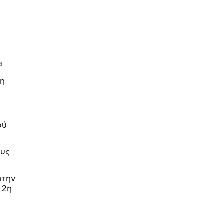
.
τη
ού
ους
στην
 2η