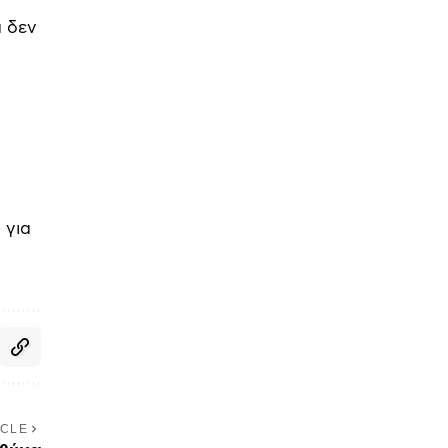
ά δεν
 για
ICLE