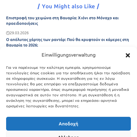
You Might also Like
Επιστροφή του χειμώνα στη Βαυαρία: Χιόνι στο Μόναχο και
προειδοποιήσεις
29.03.2026
Ο απόλυτος χάρτης των ραντάρ: Πού θα κρυφτούν οι κάμερες στη
Βαυαρία το 2026;
Einwilligungsverwaltung
29.03.2026
Άτλας Ευτυχίας: Ποιες πόλεις της Βαυαρίας αφήνουν πίσω τους το
Μόναχο;
Για να παρέχουμε την καλύτερη εμπειρία, χρησιμοποιούμε
τεχνολογίες όπως cookies για την αποθήκευση ή/και την πρόσβαση
25.03.2026
σε πληροφορίες συσκευών. Η συγκατάθεση για τις εν λόγω
Θύελλα χτυπά το Μόναχο: Κίνδυνος από τους ισχυρούς ανέμους
τεχνολογίες θα μας επιτρέψει να επεξεργαστούμε δεδομένα
και τις καταιγίδες
προσωπικού χαρακτήρα, όπως συμπεριφορά περιήγησης ή μοναδικά
αναγνωριστικά σε αυτόν τον ιστότοπο. Η μη συγκατάθεση ή η
25.03.2026
ανάκληση της συγκατάθεσης, μπορεί να επηρεάσει αρνητικά
ορισμένες λειτουργίες και δυνατότητες.
Show More
Αποδοχή