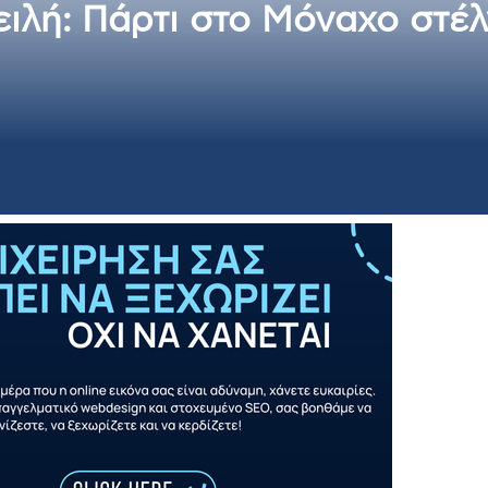
ειλή: Πάρτι στο Μόναχο στέλ