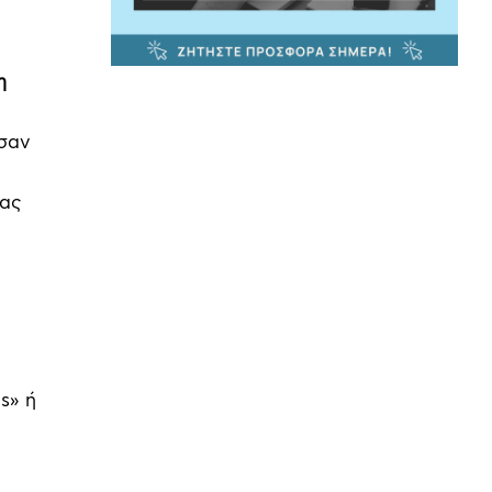
η
ασαν
νας
s» ή