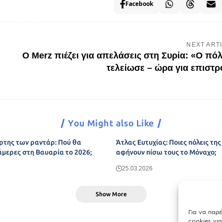
Facebook
NEXT ART
Ο Merz πιέζει για απελάσεις στη Συρία: «Ο πό
τελείωσε – ώρα για επιστ
You Might also Like
ρτης των ραντάρ: Πού θα
Άτλας Ευτυχίας: Ποιες πόλεις τη
άμερες στη Βαυαρία το 2026;
αφήνουν πίσω τους το Μόναχο;
25.03.2026
Show More
Για να παρ
cookies γι