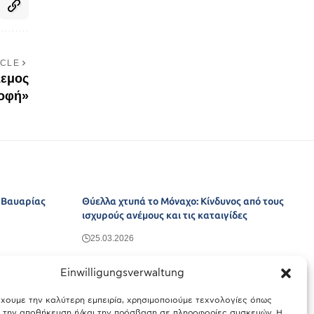
ICLE
λεμος
ροφή»
ς Βαυαρίας
Θύελλα χτυπά το Μόναχο: Κίνδυνος από τους
ισχυρούς ανέμους και τις καταιγίδες
25.03.2026
Einwilligungsverwaltung
έχουμε την καλύτερη εμπειρία, χρησιμοποιούμε τεχνολογίες όπως
α την αποθήκευση ή/και την πρόσβαση σε πληροφορίες συσκευών. Η