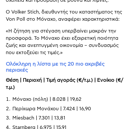
σχολεία και πρόσβαση σε βουνά και λίμνες.
Ο Volker Stich, διευθυντής του καταστήματος της
Von Poll στο Μόναχο, αναφέρει χαρακτηριστικά:
«Η ζήτηση για στέγαση υπερβαίνει μακράν την
προσφορά. Το Μόναχο έχει εξαιρετική ποιότητα
ζωής και ανεπτυγμένη οικονομία – συνδυασμός
που εκτοξεύει τις τιμές.»
Ολόκληρη η λίστα με τις 20 πιο ακριβές
περιοχές
Θέση | Περιοχή | Τιμή αγοράς (€/τ.μ.) | Ενοίκιο (€/
τ.μ.)
Μόναχο (πόλη) | 8.028 | 19,62
Περίχωρα Μονάχου | 7.424 | 16,90
Miesbach | 7.301 | 13,81
Starnberg | 6.975 | 15,91