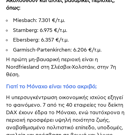
Ακολουθούν και άλλες βαυαρικές περιοχές,
όπως:
Miesbach: 7.301 €/τ.μ.
Starnberg: 6.975 €/τ.μ.
Ebersberg: 6.357 €/τ.μ.
Garmisch-Partenkirchen: 6.206 €/τ.μ.
Η πρώτη μη-βαυαρική περιοχή είναι η
Nordfriesland στη Σλέσβιχ-Χολστάιν, στην 7η
θέση.
Γιατί το Μόναχο είναι τόσο ακριβό;
Η υπερσυγκέντρωση οικονομικής ισχύος εξηγεί
το φαινόμενο. 7 από τις 40 εταιρείες του δείκτη
DAX έχουν έδρα το Μόναχο, ενώ ταυτόχρονα η
περιοχή προσφέρει υψηλή ποιότητα ζωής,
αναβαθμισμένο πολιτιστικό επίπεδο, υποδομές,