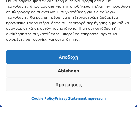
Μόναχο;
Για να παρέχουμε την καλύτερη εμπειρία, χρησιμοποιούμε
τεχνολογίες όπως cookies για την αποθήκευση ή/και την πρόσβαση
25.03.2026
σε πληροφορίες συσκευών. Η συγκατάθεση για τις εν λόγω
Θύελλα χτυπά το Μόναχο: Κίνδυνος από τους ισχυρούς ανέμους
τεχνολογίες θα μας επιτρέψει να επεξεργαστούμε δεδομένα
και τις καταιγίδες
προσωπικού χαρακτήρα, όπως συμπεριφορά περιήγησης ή μοναδικά
αναγνωριστικά σε αυτόν τον ιστότοπο. Η μη συγκατάθεση ή η
25.03.2026
ανάκληση της συγκατάθεσης, μπορεί να επηρεάσει αρνητικά
ορισμένες λειτουργίες και δυνατότητες.
Show More
Αποδοχή
Ablehnen
Προτιμήσεις
Cookie Policy
Privacy Statement
Impressum
© meinbavaria.de 2025 | Alle Rechte vorbehalten | By
WebDesign Meister