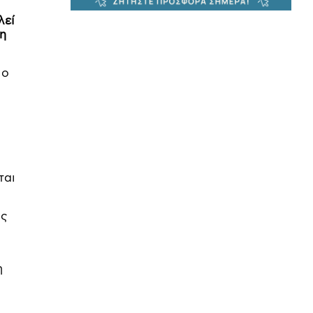
λεί
τη
 ο
ται
ός
η