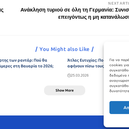
NEXT ART
ας
Ανάκληση τυριού σε όλη τη Γερμανία: Συνισ
επειγόντως η μη κατανάλωσ
You Might also Like
Για να παρ
ρτης των ραντάρ: Πού θα
Άτλας Ευτυχίας: Ποιες πόλεις τη
cookies γι
άμερες στη Βαυαρία το 2026;
αφήνουν πίσω τους το Μόναχο;
συγκατάθεσ
δεδομένα π
25.03.2026
αναγνωριστ
συγκατάθεσ
Show More
δυνατότητε
Απ