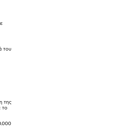
ε
ά του
η της
 το
0.000