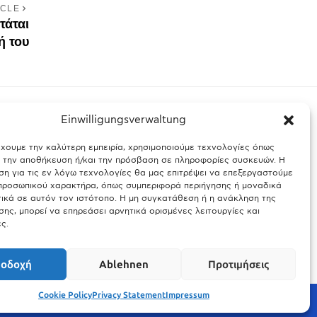
ICLE
τάται
ή του
Einwilligungsverwaltung
έχουμε την καλύτερη εμπειρία, χρησιμοποιούμε τεχνολογίες όπως
ς Βαυαρίας
Θύελλα χτυπά το Μόναχο: Κίνδυνος από τους
α την αποθήκευση ή/και την πρόσβαση σε πληροφορίες συσκευών. Η
ισχυρούς ανέμους και τις καταιγίδες
η για τις εν λόγω τεχνολογίες θα μας επιτρέψει να επεξεργαστούμε
ροσωπικού χαρακτήρα, όπως συμπεριφορά περιήγησης ή μοναδικά
25.03.2026
ικά σε αυτόν τον ιστότοπο. Η μη συγκατάθεση ή η ανάκληση της
ης, μπορεί να επηρεάσει αρνητικά ορισμένες λειτουργίες και
ς.
οδοχή
Ablehnen
Προτιμήσεις
Cookie Policy
Privacy Statement
Impressum