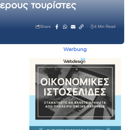
ερους τουρίστες
Share
4 Min Read
Werbung