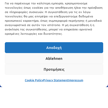
Μόναχο;
Για να παρέχουμε την καλύτερη εμπειρία, χρησιμοποιούμε
τεχνολογίες όπως cookies για την αποθήκευση ή/και την πρόσβαση
25.03.2026
σε πληροφορίες συσκευών. Η συγκατάθεση για τις εν λόγω
Θύελλα χτυπά το Μόναχο: Κίνδυνος από τους ισχυρούς ανέμους
τεχνολογίες θα μας επιτρέψει να επεξεργαστούμε δεδομένα
και τις καταιγίδες
προσωπικού χαρακτήρα, όπως συμπεριφορά περιήγησης ή μοναδικά
αναγνωριστικά σε αυτόν τον ιστότοπο. Η μη συγκατάθεση ή η
25.03.2026
ανάκληση της συγκατάθεσης, μπορεί να επηρεάσει αρνητικά
ορισμένες λειτουργίες και δυνατότητες.
Show More
Αποδοχή
Ablehnen
Προτιμήσεις
Cookie Policy
Privacy Statement
Impressum
© meinbavaria.de 2025 | Alle Rechte vorbehalten | By
WebDesign Meister