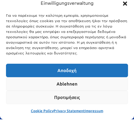
Einwilligungsverwaltung
29.03.2026
Άτλας Ευτυχίας: Ποιες πόλεις της Βαυαρίας αφήνουν πίσω τους το
Μόναχο;
Για να παρέχουμε την καλύτερη εμπειρία, χρησιμοποιούμε
τεχνολογίες όπως cookies για την αποθήκευση ή/και την πρόσβαση
25.03.2026
σε πληροφορίες συσκευών. Η συγκατάθεση για τις εν λόγω
Θύελλα χτυπά το Μόναχο: Κίνδυνος από τους ισχυρούς ανέμους
τεχνολογίες θα μας επιτρέψει να επεξεργαστούμε δεδομένα
και τις καταιγίδες
προσωπικού χαρακτήρα, όπως συμπεριφορά περιήγησης ή μοναδικά
αναγνωριστικά σε αυτόν τον ιστότοπο. Η μη συγκατάθεση ή η
25.03.2026
ανάκληση της συγκατάθεσης, μπορεί να επηρεάσει αρνητικά
ορισμένες λειτουργίες και δυνατότητες.
Show More
Αποδοχή
Ablehnen
Προτιμήσεις
Cookie Policy
Privacy Statement
Impressum