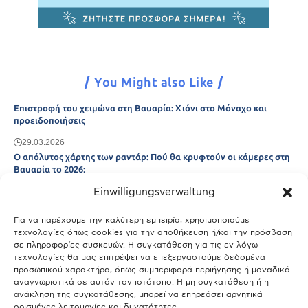
You Might also Like
Επιστροφή του χειμώνα στη Βαυαρία: Χιόνι στο Μόναχο και
προειδοποιήσεις
29.03.2026
Ο απόλυτος χάρτης των ραντάρ: Πού θα κρυφτούν οι κάμερες στη
Βαυαρία το 2026;
Einwilligungsverwaltung
29.03.2026
Άτλας Ευτυχίας: Ποιες πόλεις της Βαυαρίας αφήνουν πίσω τους το
Μόναχο;
Για να παρέχουμε την καλύτερη εμπειρία, χρησιμοποιούμε
τεχνολογίες όπως cookies για την αποθήκευση ή/και την πρόσβαση
25.03.2026
σε πληροφορίες συσκευών. Η συγκατάθεση για τις εν λόγω
Θύελλα χτυπά το Μόναχο: Κίνδυνος από τους ισχυρούς ανέμους
τεχνολογίες θα μας επιτρέψει να επεξεργαστούμε δεδομένα
και τις καταιγίδες
προσωπικού χαρακτήρα, όπως συμπεριφορά περιήγησης ή μοναδικά
αναγνωριστικά σε αυτόν τον ιστότοπο. Η μη συγκατάθεση ή η
25.03.2026
ανάκληση της συγκατάθεσης, μπορεί να επηρεάσει αρνητικά
ορισμένες λειτουργίες και δυνατότητες.