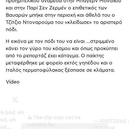
προημιτελικού ανάμεσα στην Μπάγερν Μονάχου
και στην Παρί Σεν Ζερμέν ο επιθετικός των
Βαυαρών μπήκε στην περιοχή και άθελά του ο
Τζίτζιο Ντοναρούμα του «κλείδωσε» το αριστερό
πόδι.
Η εικόνα με τον πόδι του να είναι …στριμμένο
κάνει τον γύρο του κόσμου και όπως προκύπτει
από το ρεπορτάζ έχει κάταγμα. Ο παίκτης
μεταφέρθηκε με φορείο εκτός γηπέδου και ο
Ιταλός τερματοφύλακας ξέσπασε σε κλάματα.
Video
h God, oh
⚠️ The clip may not be
od, oh
— FOOTZONE 
suitable for
God…
ENGLISH