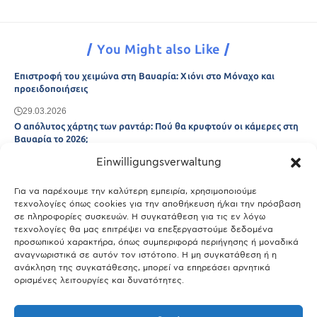
You Might also Like
Επιστροφή του χειμώνα στη Βαυαρία: Χιόνι στο Μόναχο και
προειδοποιήσεις
29.03.2026
Ο απόλυτος χάρτης των ραντάρ: Πού θα κρυφτούν οι κάμερες στη
Βαυαρία το 2026;
Einwilligungsverwaltung
29.03.2026
Άτλας Ευτυχίας: Ποιες πόλεις της Βαυαρίας αφήνουν πίσω τους το
Μόναχο;
Για να παρέχουμε την καλύτερη εμπειρία, χρησιμοποιούμε
τεχνολογίες όπως cookies για την αποθήκευση ή/και την πρόσβαση
25.03.2026
σε πληροφορίες συσκευών. Η συγκατάθεση για τις εν λόγω
Θύελλα χτυπά το Μόναχο: Κίνδυνος από τους ισχυρούς ανέμους
τεχνολογίες θα μας επιτρέψει να επεξεργαστούμε δεδομένα
και τις καταιγίδες
προσωπικού χαρακτήρα, όπως συμπεριφορά περιήγησης ή μοναδικά
αναγνωριστικά σε αυτόν τον ιστότοπο. Η μη συγκατάθεση ή η
25.03.2026
ανάκληση της συγκατάθεσης, μπορεί να επηρεάσει αρνητικά
ορισμένες λειτουργίες και δυνατότητες.
Show More