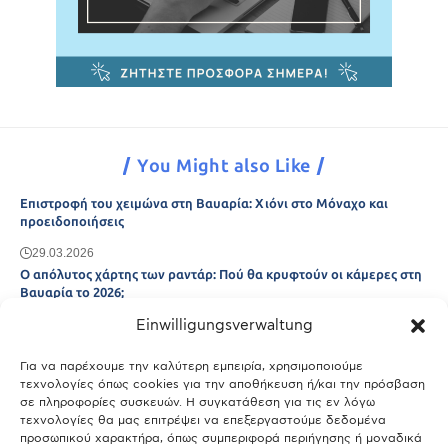
You Might also Like
Επιστροφή του χειμώνα στη Βαυαρία: Χιόνι στο Μόναχο και
προειδοποιήσεις
29.03.2026
Ο απόλυτος χάρτης των ραντάρ: Πού θα κρυφτούν οι κάμερες στη
Βαυαρία το 2026;
Einwilligungsverwaltung
29.03.2026
Άτλας Ευτυχίας: Ποιες πόλεις της Βαυαρίας αφήνουν πίσω τους το
Μόναχο;
Για να παρέχουμε την καλύτερη εμπειρία, χρησιμοποιούμε
τεχνολογίες όπως cookies για την αποθήκευση ή/και την πρόσβαση
25.03.2026
σε πληροφορίες συσκευών. Η συγκατάθεση για τις εν λόγω
Θύελλα χτυπά το Μόναχο: Κίνδυνος από τους ισχυρούς ανέμους
τεχνολογίες θα μας επιτρέψει να επεξεργαστούμε δεδομένα
και τις καταιγίδες
προσωπικού χαρακτήρα, όπως συμπεριφορά περιήγησης ή μοναδικά