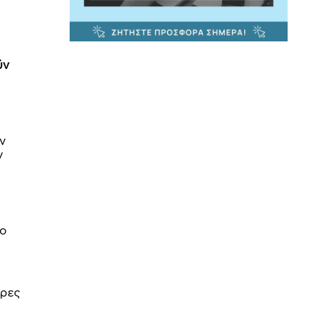
ύν
ον
ν
το
ερες