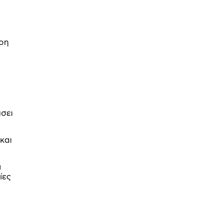
ερη
σει
και
ι
ίες