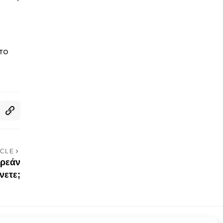
το
ICLE
ωρεάν
νετε;