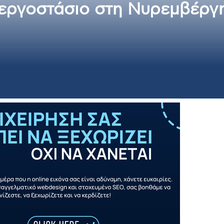
 εργοστάσιο στη Νυρεμβέργη