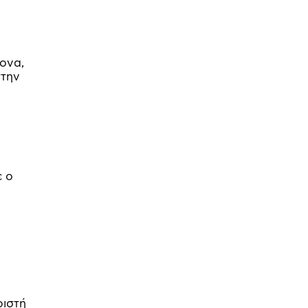
ο
ονα,
στην
ε ο
ριστή