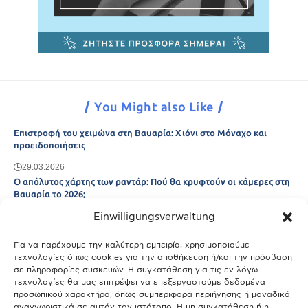
You Might also Like
Επιστροφή του χειμώνα στη Βαυαρία: Χιόνι στο Μόναχο και
προειδοποιήσεις
29.03.2026
Ο απόλυτος χάρτης των ραντάρ: Πού θα κρυφτούν οι κάμερες στη
Βαυαρία το 2026;
Einwilligungsverwaltung
29.03.2026
Άτλας Ευτυχίας: Ποιες πόλεις της Βαυαρίας αφήνουν πίσω τους το
Μόναχο;
Για να παρέχουμε την καλύτερη εμπειρία, χρησιμοποιούμε
τεχνολογίες όπως cookies για την αποθήκευση ή/και την πρόσβαση
25.03.2026
σε πληροφορίες συσκευών. Η συγκατάθεση για τις εν λόγω
Θύελλα χτυπά το Μόναχο: Κίνδυνος από τους ισχυρούς ανέμους
τεχνολογίες θα μας επιτρέψει να επεξεργαστούμε δεδομένα
και τις καταιγίδες
προσωπικού χαρακτήρα, όπως συμπεριφορά περιήγησης ή μοναδικά
αναγνωριστικά σε αυτόν τον ιστότοπο. Η μη συγκατάθεση ή η