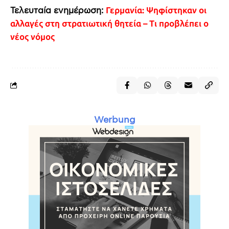
Τελευταία ενημέρωση:
Γερμανία: Ψηφίστηκαν οι
αλλαγές στη στρατιωτική θητεία – Τι προβλέπει ο
νέος νόμος
Werbung