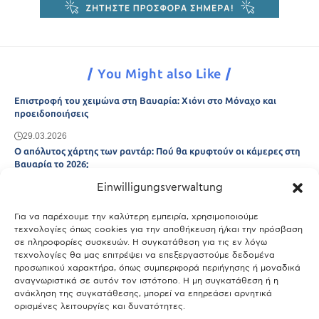
You Might also Like
Επιστροφή του χειμώνα στη Βαυαρία: Χιόνι στο Μόναχο και
προειδοποιήσεις
29.03.2026
Ο απόλυτος χάρτης των ραντάρ: Πού θα κρυφτούν οι κάμερες στη
Βαυαρία το 2026;
Einwilligungsverwaltung
29.03.2026
Άτλας Ευτυχίας: Ποιες πόλεις της Βαυαρίας αφήνουν πίσω τους το
Μόναχο;
Για να παρέχουμε την καλύτερη εμπειρία, χρησιμοποιούμε
τεχνολογίες όπως cookies για την αποθήκευση ή/και την πρόσβαση
25.03.2026
σε πληροφορίες συσκευών. Η συγκατάθεση για τις εν λόγω
Θύελλα χτυπά το Μόναχο: Κίνδυνος από τους ισχυρούς ανέμους
τεχνολογίες θα μας επιτρέψει να επεξεργαστούμε δεδομένα
και τις καταιγίδες
προσωπικού χαρακτήρα, όπως συμπεριφορά περιήγησης ή μοναδικά
αναγνωριστικά σε αυτόν τον ιστότοπο. Η μη συγκατάθεση ή η
25.03.2026
ανάκληση της συγκατάθεσης, μπορεί να επηρεάσει αρνητικά
ορισμένες λειτουργίες και δυνατότητες.