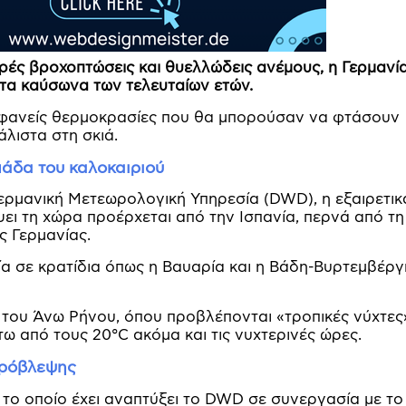
υρές βροχοπτώσεις και θυελλώδεις ανέμους, η Γερμανί
ατα καύσωνα των τελευταίων ετών.
οφανείς θερμοκρασίες που θα μπορούσαν να φτάσουν
άλιστα στη σκιά.
άδα του καλοκαιριού
Γερμανική Μετεωρολογική Υπηρεσία (DWD), η εξαιρετικ
ει τη χώρα προέρχεται από την Ισπανία, περνά από τη
ς Γερμανίας.
α σε κρατίδια όπως η Βαυαρία και η Βάδη-Βυρτεμβέργ
ή του Άνω Ρήνου, όπου προβλέπονται «τροπικές νύχτες
 από τους 20°C ακόμα και τις νυχτερινές ώρες.
 πρόβλεψης
το οποίο έχει αναπτύξει το DWD σε συνεργασία με το