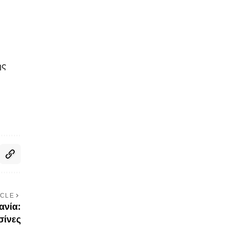
ης
ICLE
ανία:
σίνες