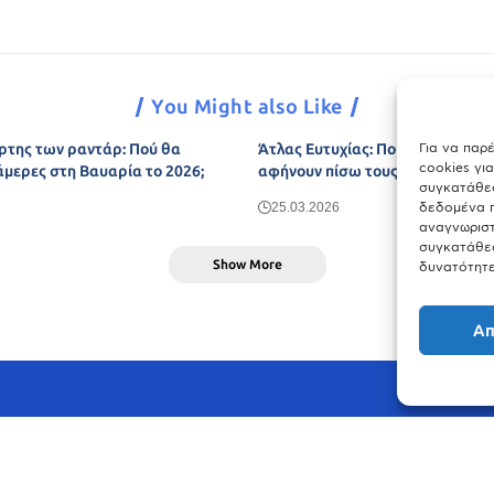
You Might also Like
Για να παρ
ρτης των ραντάρ: Πού θα
Άτλας Ευτυχίας: Ποιες πόλεις τη
cookies γι
άμερες στη Βαυαρία το 2026;
αφήνουν πίσω τους το Μόναχο;
συγκατάθεσ
δεδομένα π
25.03.2026
αναγνωριστ
συγκατάθεσ
Show More
δυνατότητε
Απ