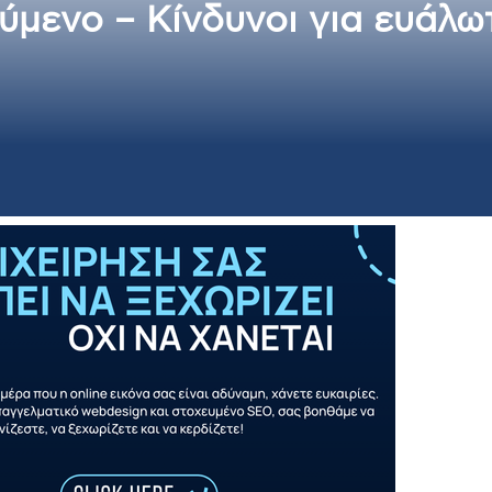
μενο – Κίνδυνοι για ευάλω