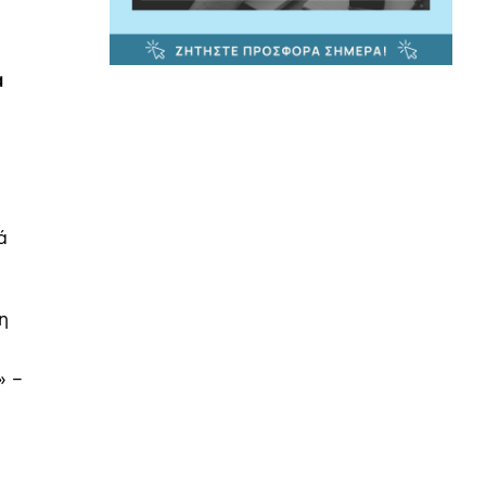
α
ά
η
» –