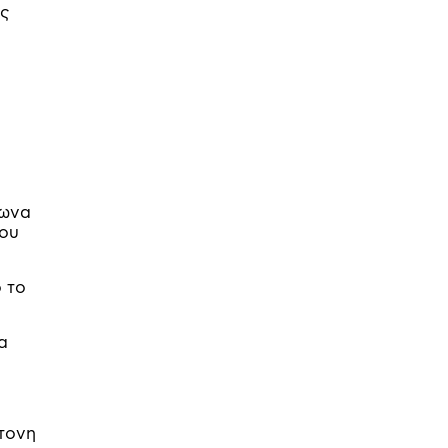
ος
σωνα
που
ό το
α
τονη