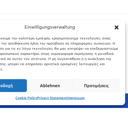
Einwilligungsverwaltung
έχουμε την καλύτερη εμπειρία, χρησιμοποιούμε τεχνολογίες όπως
ς Βαυαρίας
Θύελλα χτυπά το Μόναχο: Κίνδυνος από τους
α την αποθήκευση ή/και την πρόσβαση σε πληροφορίες συσκευών. Η
ισχυρούς ανέμους και τις καταιγίδες
η για τις εν λόγω τεχνολογίες θα μας επιτρέψει να επεξεργαστούμε
ροσωπικού χαρακτήρα, όπως συμπεριφορά περιήγησης ή μοναδικά
25.03.2026
ικά σε αυτόν τον ιστότοπο. Η μη συγκατάθεση ή η ανάκληση της
ης, μπορεί να επηρεάσει αρνητικά ορισμένες λειτουργίες και
ς.
οδοχή
Ablehnen
Προτιμήσεις
Cookie Policy
Privacy Statement
Impressum