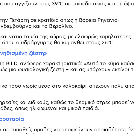
ς που αγγίζουν τους 39°C σε επίπεδο σκιάς και σε ύψ
ην Τετάρτη σε κρατίδια όπως η Βόρεια Ρηνανία-
ανδεμβούργο και το Βερολίνο.
 και νότιο τομέα της χώρας, με ελαφρώς χαμηλότερες
ά, όπου ο υδράργυρος θα κυμανθεί στους 26°C.
υνηθισμένη ζέστη»
τη BILD, ανέφερε χαρακτηριστικά: «Αυτό το κύμα καύ
λώς μια φυσιολογική ζέστη – και ας υπάρχουν εκείνοι 
ιδικά τόσο νωρίς μέσα στο καλοκαίρι, απέχουν πολύ απ
εσίες και ειδικούς, καθώς το θερμικό στρες μπορεί ν
άδες, όπως ηλικιωμένοι και μικρά παιδιά.
προστασία
ν σε ευπαθείς ομάδες να αποφεύγουν οποιαδήποτε έν