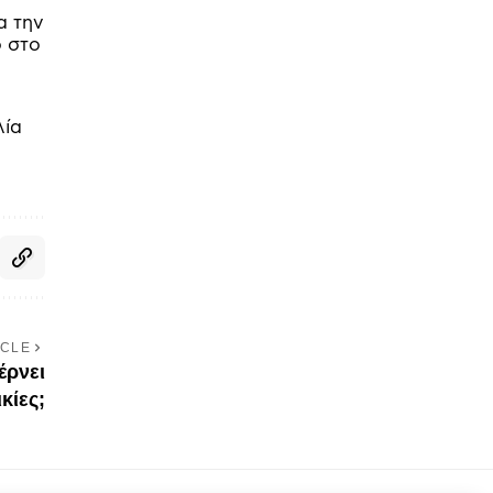
α την
ό στο
λία
ICLE
έρνει
κίες;