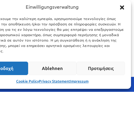
Einwilligungsverwaltung
έχουμε την καλύτερη εμπειρία, χρησιμοποιούμε τεχνολογίες όπως
ς Βαυαρίας
Θύελλα χτυπά το Μόναχο: Κίνδυνος από τους
α την αποθήκευση ή/και την πρόσβαση σε πληροφορίες συσκευών. Η
ισχυρούς ανέμους και τις καταιγίδες
η για τις εν λόγω τεχνολογίες θα μας επιτρέψει να επεξεργαστούμε
ροσωπικού χαρακτήρα, όπως συμπεριφορά περιήγησης ή μοναδικά
25.03.2026
ικά σε αυτόν τον ιστότοπο. Η μη συγκατάθεση ή η ανάκληση της
ης, μπορεί να επηρεάσει αρνητικά ορισμένες λειτουργίες και
ς.
οδοχή
Ablehnen
Προτιμήσεις
Cookie Policy
Privacy Statement
Impressum