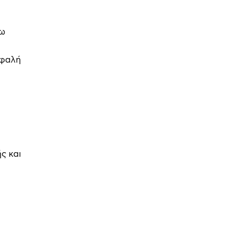
γω
σφαλή
ς και