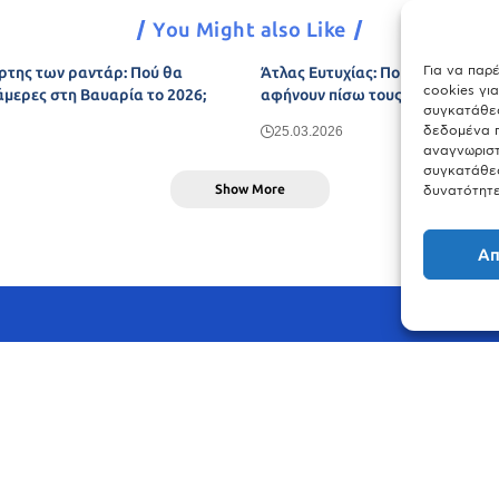
You Might also Like
Για να παρ
ρτης των ραντάρ: Πού θα
Άτλας Ευτυχίας: Ποιες πόλεις τη
cookies γι
άμερες στη Βαυαρία το 2026;
αφήνουν πίσω τους το Μόναχο;
συγκατάθεσ
δεδομένα π
25.03.2026
αναγνωριστ
συγκατάθεσ
Show More
δυνατότητε
Απ
© meinbavaria.de 2025 | Alle Rechte vorbehalten | By
WebDesign Meister