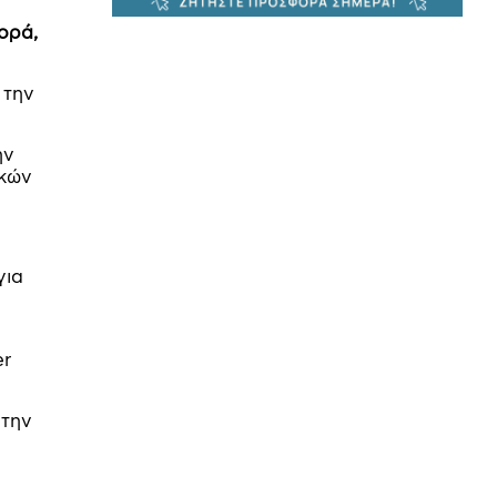
ορά,
 την
ην
ικών
για
er
 την