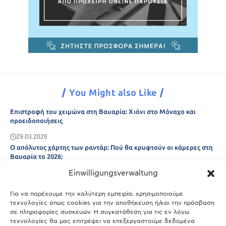
You Might also Like
Επιστροφή του χειμώνα στη Βαυαρία: Χιόνι στο Μόναχο και
προειδοποιήσεις
29.03.2026
Ο απόλυτος χάρτης των ραντάρ: Πού θα κρυφτούν οι κάμερες στη
Βαυαρία το 2026;
Einwilligungsverwaltung
29.03.2026
Άτλας Ευτυχίας: Ποιες πόλεις της Βαυαρίας αφήνουν πίσω τους το
Μόναχο;
Για να παρέχουμε την καλύτερη εμπειρία, χρησιμοποιούμε
τεχνολογίες όπως cookies για την αποθήκευση ή/και την πρόσβαση
25.03.2026
σε πληροφορίες συσκευών. Η συγκατάθεση για τις εν λόγω
Θύελλα χτυπά το Μόναχο: Κίνδυνος από τους ισχυρούς ανέμους
τεχνολογίες θα μας επιτρέψει να επεξεργαστούμε δεδομένα