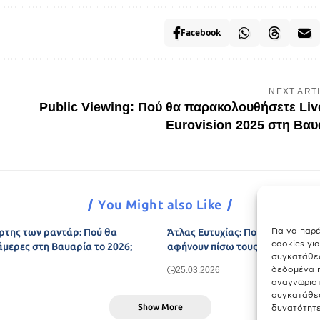
Facebook
NEXT ART
Public Viewing: Πού θα παρακολουθήσετε Liv
Eurovision 2025 στη Βαυ
You Might also Like
Για να παρ
ρτης των ραντάρ: Πού θα
Άτλας Ευτυχίας: Ποιες πόλεις τη
cookies γι
άμερες στη Βαυαρία το 2026;
αφήνουν πίσω τους το Μόναχο;
συγκατάθεσ
δεδομένα π
25.03.2026
αναγνωριστ
συγκατάθεσ
Show More
δυνατότητε