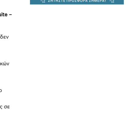
ite –
 δεν
ικών
ο
ς σε