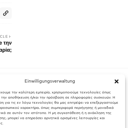
ICLE
e την
αρία;
Einwilligungsverwaltung
έχουμε την καλύτερη εμπειρία, χρησιμοποιούμε τεχνολογίες όπως
ς Βαυαρίας
Θύελλα χτυπά το Μόναχο: Κίνδυνος από τους
α την αποθήκευση ή/και την πρόσβαση σε πληροφορίες συσκευών. Η
ισχυρούς ανέμους και τις καταιγίδες
η για τις εν λόγω τεχνολογίες θα μας επιτρέψει να επεξεργαστούμε
ροσωπικού χαρακτήρα, όπως συμπεριφορά περιήγησης ή μοναδικά
25.03.2026
ικά σε αυτόν τον ιστότοπο. Η μη συγκατάθεση ή η ανάκληση της
ης, μπορεί να επηρεάσει αρνητικά ορισμένες λειτουργίες και
ς.