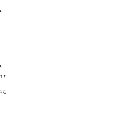
ε
.
η η
ας,