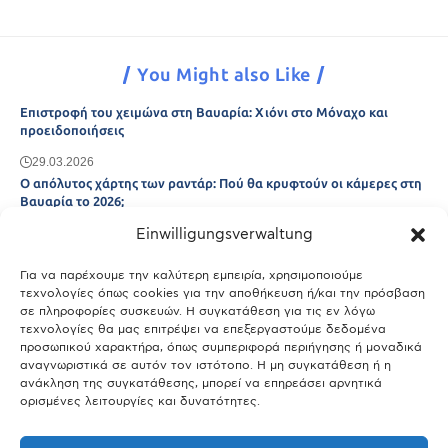
You Might also Like
Επιστροφή του χειμώνα στη Βαυαρία: Χιόνι στο Μόναχο και
προειδοποιήσεις
29.03.2026
Ο απόλυτος χάρτης των ραντάρ: Πού θα κρυφτούν οι κάμερες στη
Βαυαρία το 2026;
Einwilligungsverwaltung
29.03.2026
Άτλας Ευτυχίας: Ποιες πόλεις της Βαυαρίας αφήνουν πίσω τους το
Μόναχο;
Για να παρέχουμε την καλύτερη εμπειρία, χρησιμοποιούμε
τεχνολογίες όπως cookies για την αποθήκευση ή/και την πρόσβαση
25.03.2026
σε πληροφορίες συσκευών. Η συγκατάθεση για τις εν λόγω
Θύελλα χτυπά το Μόναχο: Κίνδυνος από τους ισχυρούς ανέμους
τεχνολογίες θα μας επιτρέψει να επεξεργαστούμε δεδομένα
και τις καταιγίδες
προσωπικού χαρακτήρα, όπως συμπεριφορά περιήγησης ή μοναδικά
αναγνωριστικά σε αυτόν τον ιστότοπο. Η μη συγκατάθεση ή η
25.03.2026
ανάκληση της συγκατάθεσης, μπορεί να επηρεάσει αρνητικά
ορισμένες λειτουργίες και δυνατότητες.
Show More