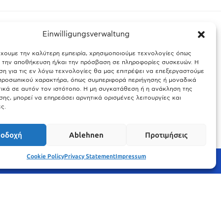
Einwilligungsverwaltung
έχουμε την καλύτερη εμπειρία, χρησιμοποιούμε τεχνολογίες όπως
ς Βαυαρίας
Θύελλα χτυπά το Μόναχο: Κίνδυνος από τους
α την αποθήκευση ή/και την πρόσβαση σε πληροφορίες συσκευών. Η
ισχυρούς ανέμους και τις καταιγίδες
η για τις εν λόγω τεχνολογίες θα μας επιτρέψει να επεξεργαστούμε
ροσωπικού χαρακτήρα, όπως συμπεριφορά περιήγησης ή μοναδικά
25.03.2026
ικά σε αυτόν τον ιστότοπο. Η μη συγκατάθεση ή η ανάκληση της
ης, μπορεί να επηρεάσει αρνητικά ορισμένες λειτουργίες και
ς.
οδοχή
Ablehnen
Προτιμήσεις
Cookie Policy
Privacy Statement
Impressum