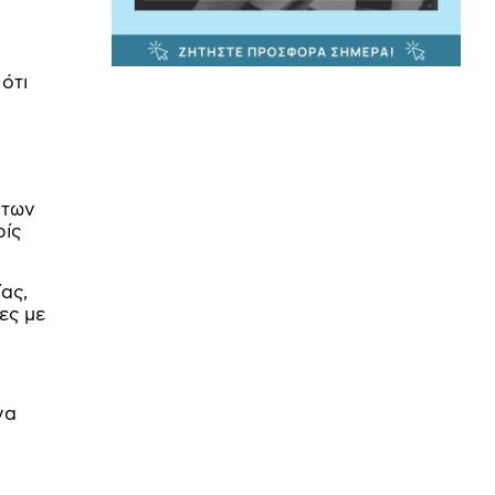
ότι
 των
ρίς
ας,
ες με
να