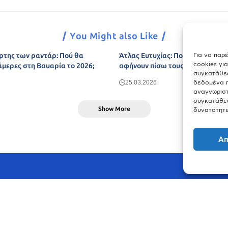
You Might also Like
Για να παρ
ρτης των ραντάρ: Πού θα
Άτλας Ευτυχίας: Ποιες πόλεις τη
cookies γι
άμερες στη Βαυαρία το 2026;
αφήνουν πίσω τους το Μόναχο;
συγκατάθεσ
δεδομένα π
25.03.2026
αναγνωριστ
συγκατάθεσ
Show More
δυνατότητε
Απ