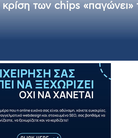
Η κρίση των chips «παγώνει»