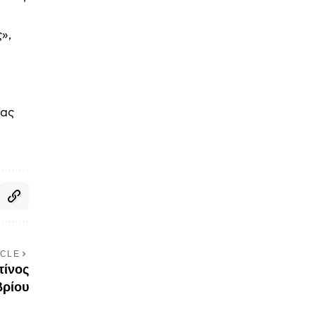
»,
τας
ICLE
τίνος
βρίου