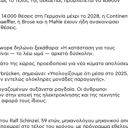
έως το τέλος της δεκαετίας προβλέπεται να χαθούν
 14.000 θέσεις στη Γερμανία μέχρι το 2028, η Continen
aeffler, η Brose και η Mahle έχουν ήδη ανακοινώσει
θέσεις.
wope δηλώνει ξεκάθαρα: «Η κατάσταση για τους
ίναι — το λέω ωμά — αρκετά δύσκολη».
κάτο της χώρας, προειδοποιεί για νέα κύματα απολύσε
rbrücken, σημειώνει: «Υπολογίζουμε ότι μέσα στο 2025,
ύν εντελώς ολόκληρες μονάδες παραγωγής».
ργαζομένων αυξάνεται ραγδαία. Οι άνθρωποι
ν στην εποχή της ηλεκτροκίνησης και της τεχνητής
 αφορά τους ίδιους.
 του Ralf Schinzel, 59 ετών, μηχανολόγου μηχανικού απ
αποχωρεί στο τέλος του χρόνου, με πρόγραμμα εθελο