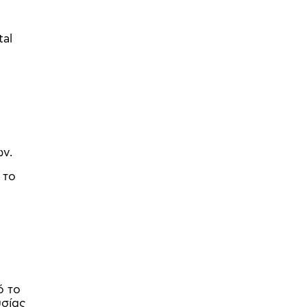
tal
ων.
 το
ό το
υσίας