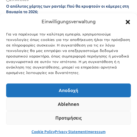
Ο απόλυτος χάρτης των ραντάρ: Πού θα κρυφτούν οι κάμερες στη
Βαυαρία το 2026;
Einwilligungsverwaltung
29.03.2026
Άτλας Ευτυχίας: Ποιες πόλεις της Βαυαρίας αφήνουν πίσω τους το
Μόναχο;
Για να παρέχουμε την καλύτερη εμπειρία, χρησιμοποιούμε
τεχνολογίες όπως cookies για την αποθήκευση ή/και την πρόσβαση
25.03.2026
σε πληροφορίες συσκευών. Η συγκατάθεση για τις εν λόγω
Θύελλα χτυπά το Μόναχο: Κίνδυνος από τους ισχυρούς ανέμους
τεχνολογίες θα μας επιτρέψει να επεξεργαστούμε δεδομένα
και τις καταιγίδες
προσωπικού χαρακτήρα, όπως συμπεριφορά περιήγησης ή μοναδικά
αναγνωριστικά σε αυτόν τον ιστότοπο. Η μη συγκατάθεση ή η
25.03.2026
ανάκληση της συγκατάθεσης, μπορεί να επηρεάσει αρνητικά
ορισμένες λειτουργίες και δυνατότητες.
Show More
Αποδοχή
Ablehnen
Προτιμήσεις
Cookie Policy
Privacy Statement
Impressum