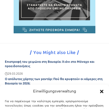
You Might also Like
Επιστροφή του χειμώνα στη Βαυαρία: Χιόνι στο Μόναχο και
προειδοποιήσεις
29.03.2026
Ο απόλυτος χάρτης των ραντάρ: Πού θα κρυφτούν οι κάμερες στη
Βαυαρία το 2026;
Einwilligungsverwaltung
29.03.2026
Άτλας Ευτυχίας: Ποιες πόλεις της Βαυαρίας αφήνουν πίσω τους το
Μόναχο;
Για να παρέχουμε την καλύτερη εμπειρία, χρησιμοποιούμε
τεχνολογίες όπως cookies για την αποθήκευση ή/και την πρόσβαση
25.03.2026