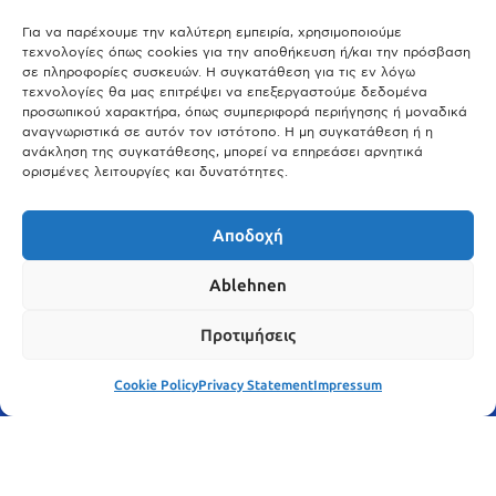
Άτλας Ευτυχίας: Ποιες πόλεις της Βαυαρίας αφήνουν πίσω τους το
Μόναχο;
Για να παρέχουμε την καλύτερη εμπειρία, χρησιμοποιούμε
τεχνολογίες όπως cookies για την αποθήκευση ή/και την πρόσβαση
25.03.2026
σε πληροφορίες συσκευών. Η συγκατάθεση για τις εν λόγω
Θύελλα χτυπά το Μόναχο: Κίνδυνος από τους ισχυρούς ανέμους
τεχνολογίες θα μας επιτρέψει να επεξεργαστούμε δεδομένα
και τις καταιγίδες
προσωπικού χαρακτήρα, όπως συμπεριφορά περιήγησης ή μοναδικά
αναγνωριστικά σε αυτόν τον ιστότοπο. Η μη συγκατάθεση ή η
25.03.2026
ανάκληση της συγκατάθεσης, μπορεί να επηρεάσει αρνητικά
ορισμένες λειτουργίες και δυνατότητες.
Show More
Αποδοχή
Ablehnen
Προτιμήσεις
Cookie Policy
Privacy Statement
Impressum