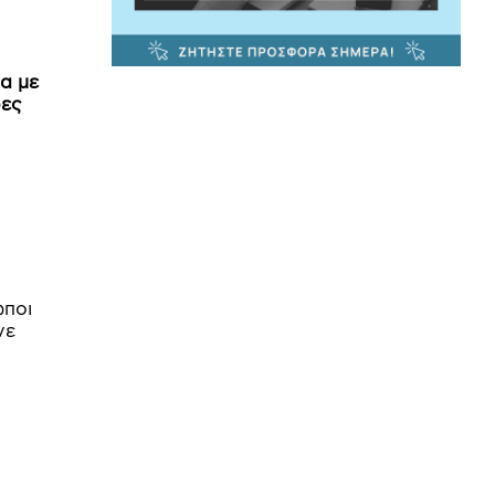
α με
ρες
ωποι
νε