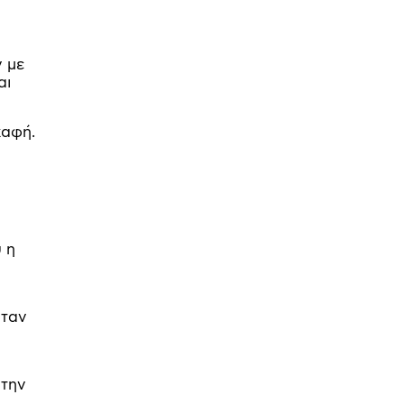
ν με
αι
καφή.
 η
όταν
 την