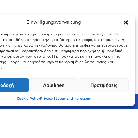
Einwilligungsverwaltung
έχουμε την καλύτερη εμπειρία, χρησιμοποιούμε τεχνολογίες όπως
ς Βαυαρίας
Θύελλα χτυπά το Μόναχο: Κίνδυνος από τους
α την αποθήκευση ή/και την πρόσβαση σε πληροφορίες συσκευών. Η
ισχυρούς ανέμους και τις καταιγίδες
η για τις εν λόγω τεχνολογίες θα μας επιτρέψει να επεξεργαστούμε
ροσωπικού χαρακτήρα, όπως συμπεριφορά περιήγησης ή μοναδικά
25.03.2026
ικά σε αυτόν τον ιστότοπο. Η μη συγκατάθεση ή η ανάκληση της
ης, μπορεί να επηρεάσει αρνητικά ορισμένες λειτουργίες και
ς.
οδοχή
Ablehnen
Προτιμήσεις
Cookie Policy
Privacy Statement
Impressum