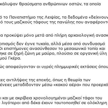
ποκάλυψαν θραύσματα ανθρώπινων οστών, τα οποία
το Πανεπιστήμιο της Λειψίας, τα δεδομένα «δείχνου
από τους μαζικούς τάφους της πανώλης που αναφέροντ
η θα προκύψει μόνο μετά από πλήρη αρχαιολογική ανασ
ντοπισμός δεν έγινε τυχαία, αλλά μέσα από συνδυασμό
Οι επιστήμονες ανασύνθεσαν το μεσαιωνικό τοπίο και
ηκε σε ξηρή ζώνη με μαύρο, πλούσιο σε οργανική ύλη
μού Γκέρα.
θώς αποφεύγονταν οι υγρές πλημμυρικές εκτάσεις όπου
χες αντιλήψεις της εποχής, όπως η θεωρία των
θένειες μεταδίδονταν μέσω «κακού αέρα» που προερχ
ι και με ακρίβεια χρονολογημένοι μαζικοί τάφοι του
– λιγότεροι από δέκα έχουν ταυτοποιηθεί σε ολόκληρη