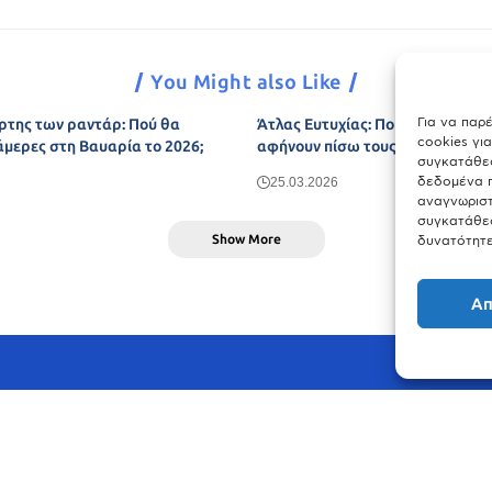
You Might also Like
Για να παρ
ρτης των ραντάρ: Πού θα
Άτλας Ευτυχίας: Ποιες πόλεις τη
cookies γι
άμερες στη Βαυαρία το 2026;
αφήνουν πίσω τους το Μόναχο;
συγκατάθεσ
δεδομένα π
25.03.2026
αναγνωριστ
συγκατάθεσ
Show More
δυνατότητε
Απ