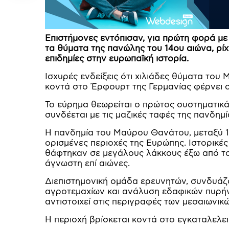
Επιστήμονες εντόπισαν, για πρώτη φορά με
τα θύματα της πανώλης του 14ου αιώνα, ρίχ
επιδημίες στην ευρωπαϊκή ιστορία.
Ισχυρές ενδείξεις ότι χιλιάδες θύματα το
κοντά στο Έρφουρτ της Γερμανίας φέρνει σ
Το εύρημα θεωρείται ο πρώτος συστηματικ
συνδέεται με τις μαζικές ταφές της πανδημ
Η πανδημία του Μαύρου Θανάτου, μεταξύ 13
ορισμένες περιοχές της Ευρώπης. Ιστορικέ
θάφτηκαν σε μεγάλους λάκκους έξω από τ
άγνωστη επί αιώνες.
Διεπιστημονική ομάδα ερευνητών, συνδυάζο
αγροτεμαχίων και ανάλυση εδαφικών πυρήν
αντιστοιχεί στις περιγραφές των μεσαιωνικ
Η περιοχή βρίσκεται κοντά στο εγκαταλελε