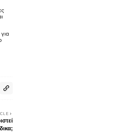
ες
αι
 για
ο
ICLE
ιστεί
δικα;