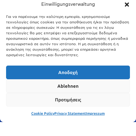
Einwilligungsverwaltung
29.03.2026
Άτλας Ευτυχίας: Ποιες πόλεις της Βαυαρίας αφήνουν πίσω τους το
Μόναχο;
Για να παρέχουμε την καλύτερη εμπειρία, χρησιμοποιούμε
τεχνολογίες όπως cookies για την αποθήκευση ή/και την πρόσβαση
25.03.2026
σε πληροφορίες συσκευών. Η συγκατάθεση για τις εν λόγω
Θύελλα χτυπά το Μόναχο: Κίνδυνος από τους ισχυρούς ανέμους
τεχνολογίες θα μας επιτρέψει να επεξεργαστούμε δεδομένα
και τις καταιγίδες
προσωπικού χαρακτήρα, όπως συμπεριφορά περιήγησης ή μοναδικά
αναγνωριστικά σε αυτόν τον ιστότοπο. Η μη συγκατάθεση ή η
25.03.2026
ανάκληση της συγκατάθεσης, μπορεί να επηρεάσει αρνητικά
ορισμένες λειτουργίες και δυνατότητες.
Show More
Αποδοχή
Ablehnen
Προτιμήσεις
Cookie Policy
Privacy Statement
Impressum