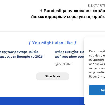
NEXT ART
Η Bundesliga ανακοίνωσε έσοδα
δισεκατομμυρίων ευρώ για τις ομάδε
You Might also Like
Για να παρ
ρτης των ραντάρ: Πού θα
Άτλας Ευτυχίας: Ποιες πόλεις τη
cookies γι
άμερες στη Βαυαρία το 2026;
αφήνουν πίσω τους το Μόναχο;
συγκατάθεσ
δεδομένα π
25.03.2026
αναγνωριστ
συγκατάθεσ
Show More
δυνατότητε
Απ