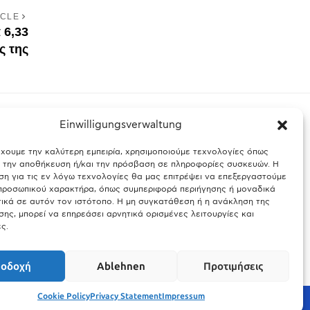
ICLE
 6,33
ς της
Einwilligungsverwaltung
έχουμε την καλύτερη εμπειρία, χρησιμοποιούμε τεχνολογίες όπως
ς Βαυαρίας
Θύελλα χτυπά το Μόναχο: Κίνδυνος από τους
α την αποθήκευση ή/και την πρόσβαση σε πληροφορίες συσκευών. Η
ισχυρούς ανέμους και τις καταιγίδες
η για τις εν λόγω τεχνολογίες θα μας επιτρέψει να επεξεργαστούμε
ροσωπικού χαρακτήρα, όπως συμπεριφορά περιήγησης ή μοναδικά
25.03.2026
ικά σε αυτόν τον ιστότοπο. Η μη συγκατάθεση ή η ανάκληση της
ης, μπορεί να επηρεάσει αρνητικά ορισμένες λειτουργίες και
ς.
οδοχή
Ablehnen
Προτιμήσεις
Cookie Policy
Privacy Statement
Impressum