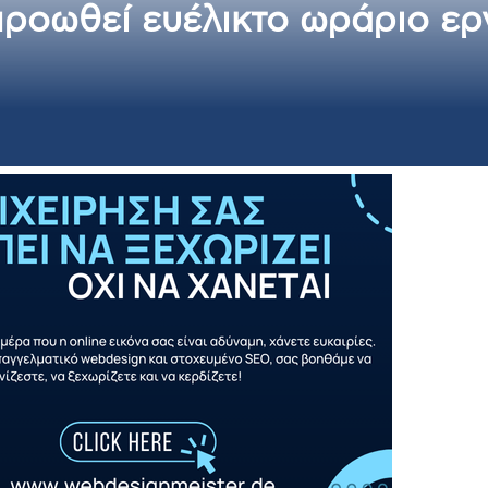
προωθεί ευέλικτο ωράριο ερ