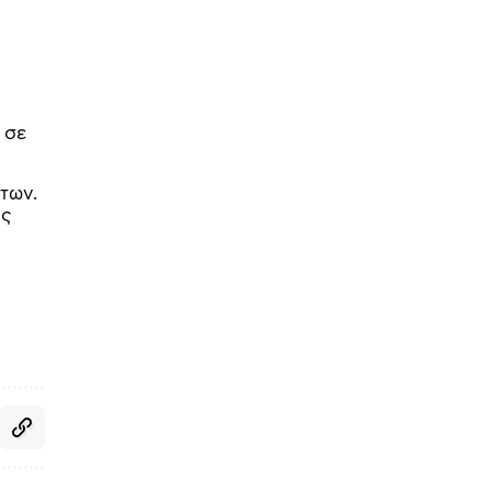
ι
 σε
των.
ις