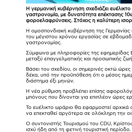
Η γερμανική κυβέρνηση σχεδιάζει ευέλικτο
γαστρονομία, με δυνατότητα επέκτασης 10
φοροελαφρύνσεις. Στόχος η καλύτερη ισορ
Η ομοσπονδιακή κυβέρνηση της Γερμανίας 
του μέγιστου χρόνου εργασίας σε εβδομαδι
γαστρονομίας.
Σύμφωνα με πληροφορίες της εφημερίδας BI
μεταξύ επαγγελματικής και προσωπικής ζω
Βάσει του σχεδίου, οι σημερινές οκτώ ώρε
δέκα, υπό την προϋπόθεση ότι ο μέσος ημε
διάστημα έξι μηνών.
Η νέα ρύθμιση προβλέπει επίσης αφορολόγ
μπόνους που δίνονται για επιπλέον ώρες ε
Το ευέλικτο ωράριο θα εφαρμοστεί αρχικά σ
να επεκταθεί αργότερα σε ολόκληρη την οι
Ο συντονιστής Τουρισμού του CDU, Κρίστοφ
ισχύ ήδη από τη φετινή τουριστική περίοδο.