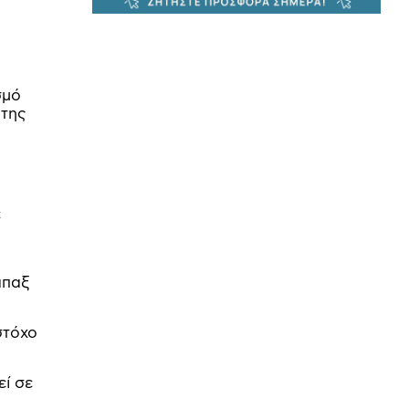
σμό
 της
ε
άπαξ
στόχο
εί σε